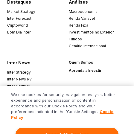
Destaques
Análises
Market Strategy
Macroeconomia
Inter Forecast
Renda Variável
Criptoworld
Renda Fixa
Bom Dia Inter
Investimentos no Exterior
Fundos
Cenário Internacional
Inter News
Quem Somos
Aprenda a Investir
Inter Strategy
Inter News RV
Inter News RF
Top Funds
We use cookies for security, navigation analysis, better
experience and personalization of content in
accordance with our Cookie Policy and your
Baixe o app
preferences indicated in the 'Cookie Settings'.
Cookie
Policy