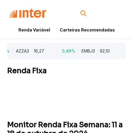
Renda Variável
Carteiras Recomendadas
Cri
38%
AZZA3
16,27
0,49%
EMBJ3
92,10
0,
Renda Fixa
Monitor Renda Fixa Semana: 11 a