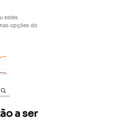
u estes
 nas opções do
ão a ser