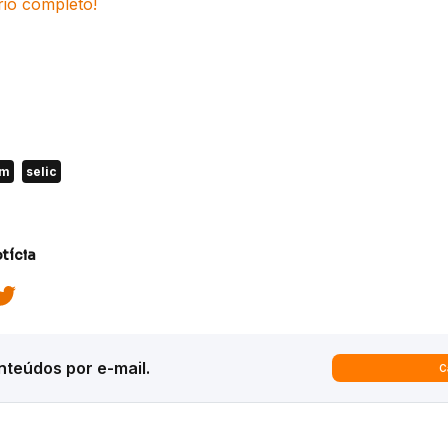
rio completo!
om
selic
tícia
teúdos por e-mail.
C