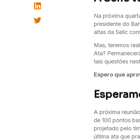
Na próxima quart
presidente do Ban
altas da Selic con
Mas, teremos rea
Ata? Permanecerá 
tais questões nes
Espero que apro
Esperamo
A próxima reunião
de 100 pontos ba
projetado pelo ti
última ata que pr