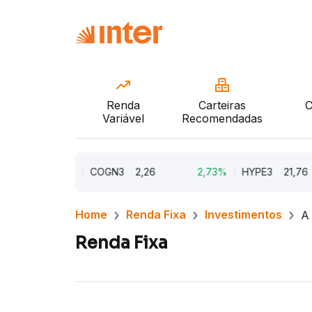
Renda
Carteiras
C
Variável
Recomendadas
11,87%
COGN3
2,26
2,73%
HYPE3
21,76
Home
Renda Fixa
Investimentos
A 
Renda Fixa