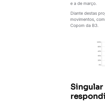
e a de março.
Diante destas pro
movimentos, como
Copom da B3.
Singular 
respondi