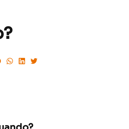
o?
quando?