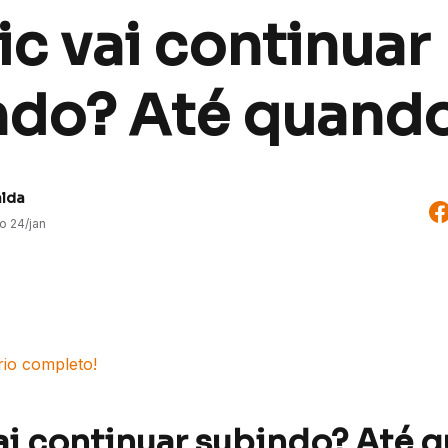
ic vai continuar
ndo? Até quand
alda
do
24/jan
rio completo!
vai continuar subindo? Até 