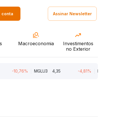
a conta
Assinar Newsletter
s
Macroeconomia
Investimentos
no Exterior
-10,76%
MGLU3
4,35
-4,81%
ENGI11
47,53