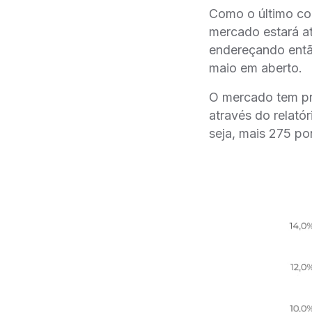
Como o último com
mercado estará a
endereçando então
maio em aberto.
O mercado tem pre
através do relató
seja, mais 275 p