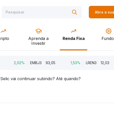
Abra a su
ripto
Aprenda a
Renda Fixa
Fundo
Investir
2,02%
EMBJ3
93,05
1,53%
LREN3
12,03
Selic vai continuar subindo? Até quando?