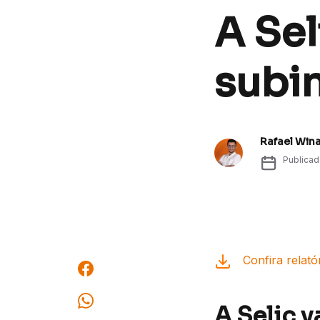
A Sel
subi
Rafael Win
Publica
Confira relató
A Selic 