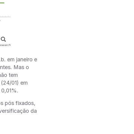
b. em janeiro e
intes. Mas o
não tem
 (24/01) em
 0,01%.
s pós fixados,
versificação da