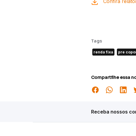
Confira relató
Tags
renda fixa
pre cop
Compartilhe essa no
Receba nossos con