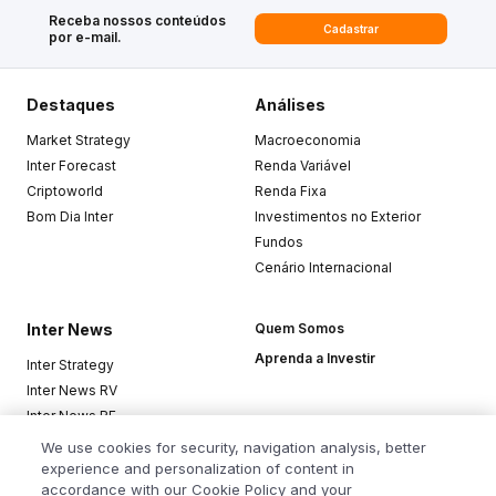
Receba nossos conteúdos
Cadastrar
por e-mail.
Destaques
Análises
Market Strategy
Macroeconomia
Inter Forecast
Renda Variável
Criptoworld
Renda Fixa
Bom Dia Inter
Investimentos no Exterior
Fundos
Cenário Internacional
Inter News
Quem Somos
Aprenda a Investir
Inter Strategy
Inter News RV
Inter News RF
Top Funds
We use cookies for security, navigation analysis, better
experience and personalization of content in
accordance with our Cookie Policy and your