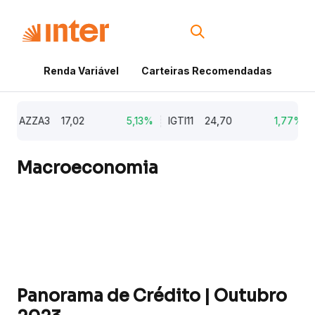
Renda Variável
Carteiras Recomendadas
Cri
AZZA3
17,02
5,13%
IGTI11
24,70
1,77%
N
Macroeconomia
Panorama de Crédito | Outubro