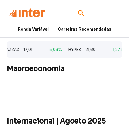
Renda Variável
Carteiras Recomendadas
Cri
AZZA3
17,01
5,06%
HYPE3
21,60
1,27%
NA
Macroeconomia
Internacional | Agosto 2025