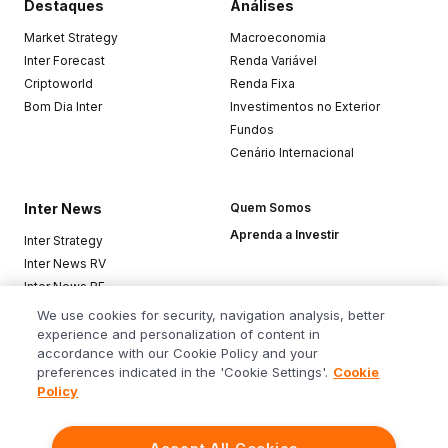
Destaques
Análises
Market Strategy
Macroeconomia
Inter Forecast
Renda Variável
Criptoworld
Renda Fixa
Bom Dia Inter
Investimentos no Exterior
Fundos
Cenário Internacional
Inter News
Quem Somos
Aprenda a Investir
Inter Strategy
Inter News RV
Inter News RF
Top Funds
We use cookies for security, navigation analysis, better
experience and personalization of content in
accordance with our Cookie Policy and your
Baixe o app
preferences indicated in the 'Cookie Settings'.
Cookie
Policy