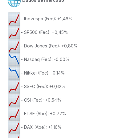
Dados de mercado
- Ibovespa (Fec): +1,46%
- SP500 (Fec): +0,45%
- Dow Jones (Fec): +0,80%
- Nasdaq (Fec): -0,00%
- Nikkei (Fec): -0,14%
- SSEC (Fec): +0,62%
- CSI (Fec): +0,54%
- FTSE (Abe): +0,72%
- DAX (Abe): +1,16%