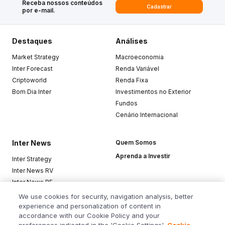
Receba nossos conteúdos
Cadastrar
por e-mail.
Destaques
Análises
Market Strategy
Macroeconomia
Inter Forecast
Renda Variável
Criptoworld
Renda Fixa
Bom Dia Inter
Investimentos no Exterior
Fundos
Cenário Internacional
Inter News
Quem Somos
Aprenda a Investir
Inter Strategy
Inter News RV
Inter News RF
Top Funds
We use cookies for security, navigation analysis, better
experience and personalization of content in
accordance with our Cookie Policy and your
Baixe o app