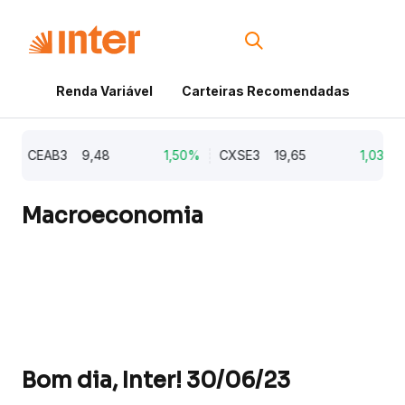
Renda Variável
Carteiras Recomendadas
Cri
CEAB3
9,48
1,50%
CXSE3
19,65
1,03%
Macroeconomia
Bom dia, Inter! 30/06/23