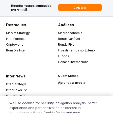
Receba nossos conteúdos
Cadastrar
por e-mail.
Destaques
Análises
Market Strategy
Macroeconomia
Inter Forecast
Renda Variável
Criptoworld
Renda Fixa
Bom Dia Inter
Investimentos no Exterior
Fundos
Cenário Internacional
Inter News
Quem Somos
Aprenda a Investir
Inter Strategy
Inter News RV
Inter News RF
Top Funds
We use cookies for security, navigation analysis, better
experience and personalization of content in
accordance with our Cookie Policy and your