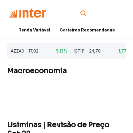
Renda Variável
Carteiras Recomendadas
Cri
AZZA3
17,02
5,13%
IGTI11
24,70
1,77%
Macroeconomia
Usiminas | Revisão de Preço