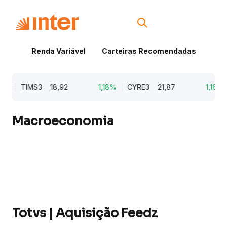
Renda Variável
Carteiras Recomendadas
Cri
3%
TIMS3
18,92
1,18%
CYRE3
21,87
1,16%
Macroeconomia
Totvs | Aquisição Feedz