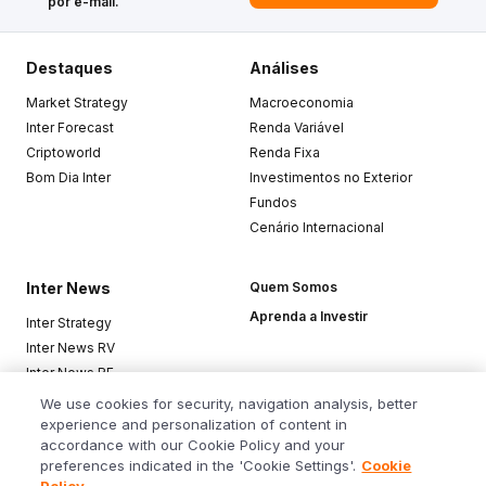
por e-mail.
Destaques
Análises
Market Strategy
Macroeconomia
Inter Forecast
Renda Variável
Criptoworld
Renda Fixa
Bom Dia Inter
Investimentos no Exterior
Fundos
Cenário Internacional
Inter News
Quem Somos
Aprenda a Investir
Inter Strategy
Inter News RV
Inter News RF
Top Funds
We use cookies for security, navigation analysis, better
experience and personalization of content in
accordance with our Cookie Policy and your
Baixe o app
preferences indicated in the 'Cookie Settings'.
Cookie