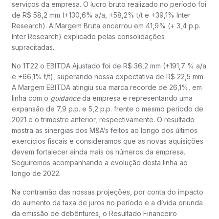
serviços da empresa. O lucro bruto realizado no período foi
de R$ 58,2 mm (+130,6% a/a, +58,2% t/t e +39,1% Inter
Research). A Margem Bruta encerrou em 41,9% (+ 3,4 p.p.
Inter Research) explicado pelas consolidações
supracitadas.
No 1T22 o EBITDA Ajustado foi de R$ 36,2 mm (+191,7 % a/a
e +66,1% t/t), superando nossa expectativa de R$ 22,5 mm.
A Margem EBITDA atingiu sua marca recorde de 26,1%, em
linha com o
guidance
da empresa e representando uma
expansão de 7,9 p.p. e 5,2 p.p. frente o mesmo período de
2021 e o trimestre anterior, respectivamente. O resultado
mostra as sinergias dos M&A’s feitos ao longo dos últimos
exercícios fiscais e consideramos que as novas aquisições
devem fortalecer ainda mais os números da empresa.
Seguiremos acompanhando a evolução desta linha ao
longo de 2022.
Na contramão das nossas projeções, por conta do impacto
do aumento da taxa de juros no período e a dívida oriunda
da emissão de debêntures, o Resultado Financeiro