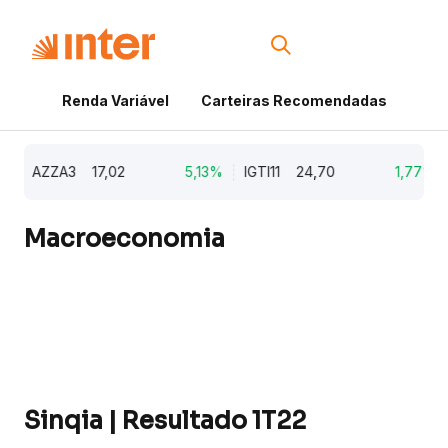
Renda Variável
Carteiras Recomendadas
Cri
AZZA3
17,02
5,13%
IGTI11
24,70
1,77%
Macroeconomia
Sinqia | Resultado 1T22