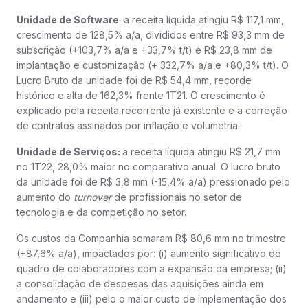
Unidade de Software
: a receita líquida atingiu R$ 117,1 mm,
crescimento de 128,5% a/a, divididos entre R$ 93,3 mm de
subscrição (+103,7% a/a e +33,7% t/t) e R$ 23,8 mm de
implantação e customização (+ 332,7% a/a e +80,3% t/t). O
Lucro Bruto da unidade foi de R$ 54,4 mm, recorde
histórico e alta de 162,3% frente 1T21. O crescimento é
explicado pela receita recorrente já existente e a correção
de contratos assinados por inflação e volumetria.
Unidade de Serviços:
a receita líquida atingiu R$ 21,7 mm
no 1T22, 28,0% maior no comparativo anual. O lucro bruto
da unidade foi de R$ 3,8 mm (-15,4% a/a) pressionado pelo
aumento do
turnover
de profissionais no setor de
tecnologia e da competição no setor.
Os custos da Companhia somaram R$ 80,6 mm no trimestre
(+87,6% a/a), impactados por: (i) aumento significativo do
quadro de colaboradores com a expansão da empresa; (ii)
a consolidação de despesas das aquisições ainda em
andamento e (iii) pelo o maior custo de implementação dos