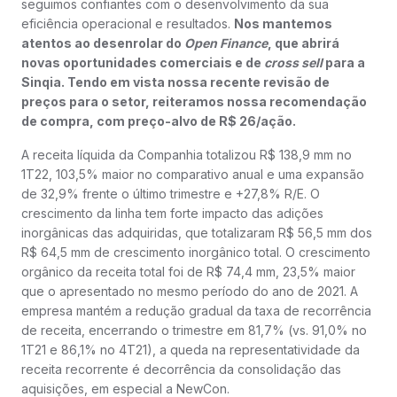
seguimos confiantes com o desenvolvimento da sua
eficiência operacional e resultados.
Nos mantemos
atentos ao desenrolar do
Open Finance
, que abrirá
novas oportunidades comerciais e de
cross sell
para a
Sinqia. Tendo em vista nossa recente revisão de
preços para o setor, reiteramos nossa recomendação
de compra, com preço-alvo de R$ 26/ação.
A receita líquida da Companhia totalizou R$ 138,9 mm no
1T22, 103,5% maior no comparativo anual e uma expansão
de 32,9% frente o último trimestre e +27,8% R/E. O
crescimento da linha tem forte impacto das adições
inorgânicas das adquiridas, que totalizaram R$ 56,5 mm dos
R$ 64,5 mm de crescimento inorgânico total. O crescimento
orgânico da receita total foi de R$ 74,4 mm, 23,5% maior
que o apresentado no mesmo período do ano de 2021. A
empresa mantém a redução gradual da taxa de recorrência
de receita, encerrando o trimestre em 81,7% (vs. 91,0% no
1T21 e 86,1% no 4T21), a queda na representatividade da
receita recorrente é decorrência da consolidação das
aquisições, em especial a NewCon.