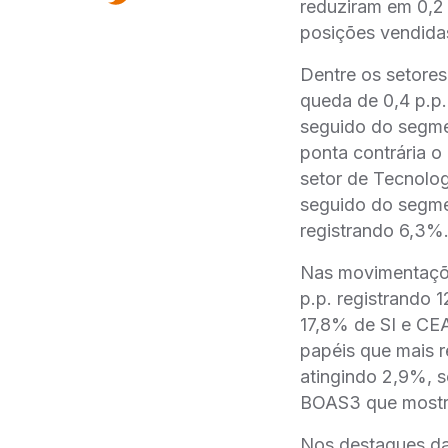
reduziram em 0,2 
posições vendidas
Dentre os setore
queda de 0,4 p.p.
seguido do segme
ponta contrária 
setor de Tecnolo
seguido do segme
registrando 6,3%
Nas movimentaçõe
p.p. registrando 
17,8% de SI e CEA
papéis que mais 
atingindo 2,9%, 
BOAS3 que mostro
Nos destaques da