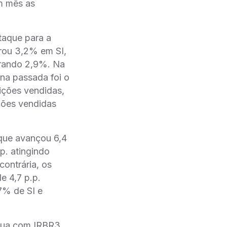
m mês as
taque para a
trou 3,2% em SI,
trando 2,9%. Na
na passada foi o
ições vendidas,
ções vendidas
que avançou 6,4
p. atingindo
ontrária, os
e 4,7 p.p.
7% de SI e
inua com IRBR3