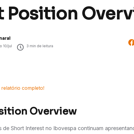
t Position Over
maral
do
10/jul
3
min de leitura
 relatório completo!
sition Overview
s de Short Interest no Ibovespa continuam apresenta