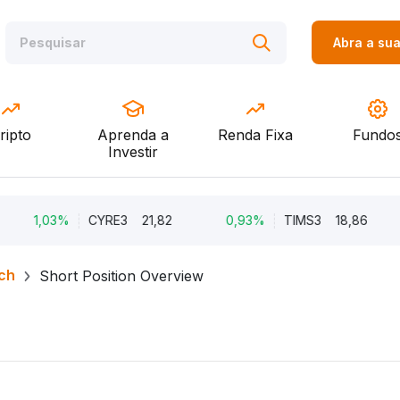
Abra a su
ripto
Aprenda a
Renda Fixa
Fundo
Investir
,03%
CYRE3
21,82
0,93%
TIMS3
18,86
0,8
ch
Short Position Overview