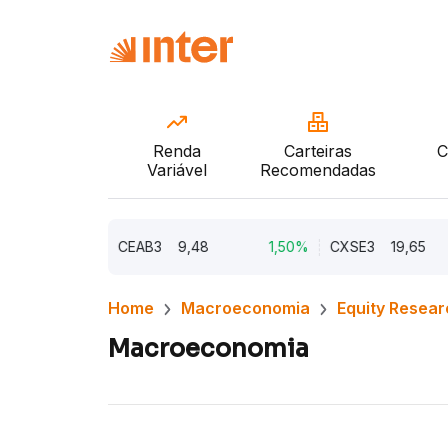
Renda
Carteiras
C
Variável
Recomendadas
2,21%
CEAB3
9,48
1,50%
CXSE3
19,65
1
Home
Macroeconomia
Equity Resear
Macroeconomia