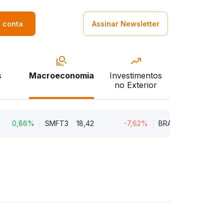
a conta
Assinar Newsletter
s
Macroeconomia
Investimentos
no Exterior
6%
SMFT3
18,42
-7,62%
BRAV3
18,45
-5,