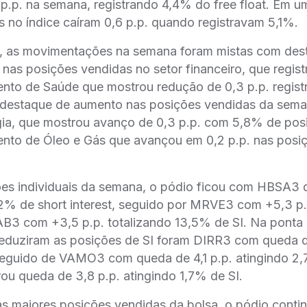
p.p. na semana, registrando 4,4% do free float. Em u
 no índice caíram 0,6 p.p. quando registravam 5,1%.
s, as movimentações na semana foram mistas com des
 nas posições vendidas no setor financeiro, que regis
nto de Saúde que mostrou redução de 0,3 p.p. regis
o destaque de aumento nas posições vendidas da sema
gia, que mostrou avanço de 0,3 p.p. com 5,8% de pos
nto de Óleo e Gás que avançou em 0,2 p.p. nas posi
.
s individuais da semana, o pódio ficou com HBSA3 
12% de short interest, seguido por MRVE3 com +5,3 p.
B3 com +3,5 p.p. totalizando 13,5% de SI. Na ponta c
reduziram as posições de SI foram DIRR3 com queda d
seguido de VAMO3 com queda de 4,1 p.p. atingindo 2,
u queda de 3,8 p.p. atingindo 1,7% de SI.
s maiores posições vendidas da bolsa, o pódio cont