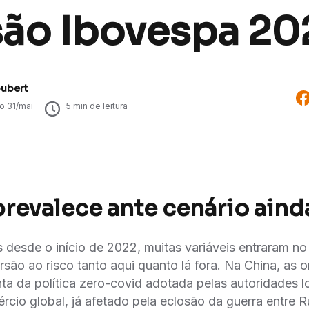
são Ibovespa 20
oubert
do
31/mai
5
min de leitura
prevalece ante cenário aind
desde o início de 2022, muitas variáveis entraram no 
são ao risco tanto aqui quanto lá fora. Na China, as 
a da política zero-covid adotada pelas autoridades lo
rcio global, já afetado pela eclosão da guerra entre R