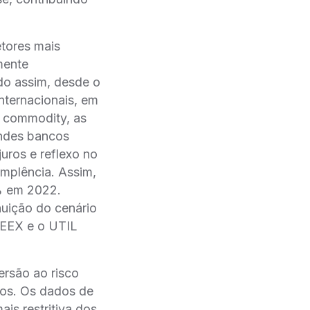
tores mais
mente
do assim, desde o
nternacionais, em
da commodity, as
andes bancos
uros e reflexo no
implência. Assim,
6% em 2022.
nuição do cenário
 IEEX e o UTIL
ersão ao risco
rios. Os dados de
is restritiva dos