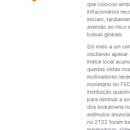
que colocou ainda
inflacionários r
iniciam, tardiame
aversão ao risco 
bolsas globais.
Em meio a um cená
oscilando apesar 
índice local acum
quedas vistas nos
motivadores recen
monetário do FED
instituição quanto
para diminuir a av
dos lockdowns na
estímulos anuncia
no 2T22 foram be
mineradoras, side