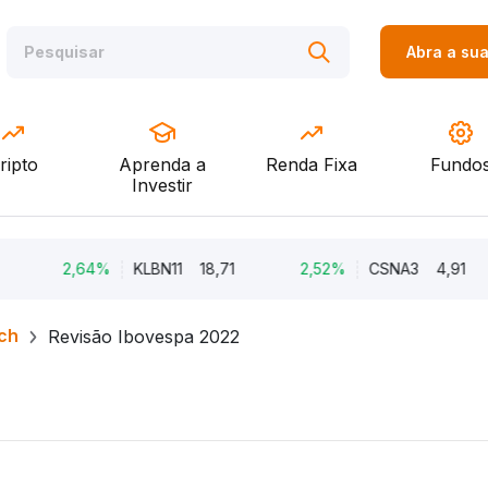
Abra a su
ripto
Aprenda a
Renda Fixa
Fundo
Investir
2,64%
KLBN11
18,71
2,52%
CSNA3
4,91
ch
Revisão Ibovespa 2022