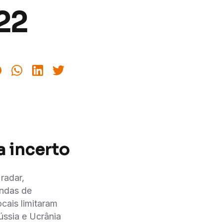
22
a incerto
radar,
ondas de
cais limitaram
ússia e Ucrânia