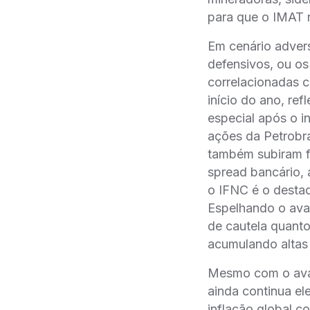
para que o IMAT 
Em cenário adver
defensivos, ou os
correlacionadas c
início do ano, re
especial após o i
ações da Petrobr
também subiram fo
spread bancário, 
o IFNC é o desta
Espelhando o avan
de cautela quanto 
acumulando altas
Mesmo com o avan
ainda continua el
inflação global c