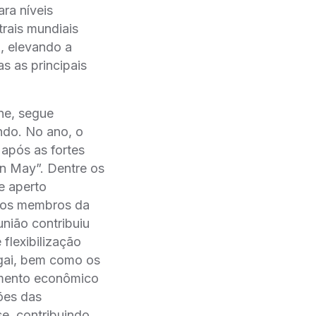
ra níveis
rais mundiais
o, elevando a
s as principais
une, segue
ndo. No ano, o
 após as fortes
in May”. Dentre os
e aperto
 os membros da
união contribuiu
 flexibilização
gai, bem como os
cimento econômico
ões das
e, contribuindo