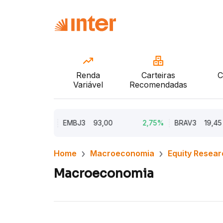
Renda
Carteiras
C
Variável
Recomendadas
5,62%
EMBJ3
93,00
2,75%
BRAV3
19,45
Home
Macroeconomia
Equity Resear
Macroeconomia