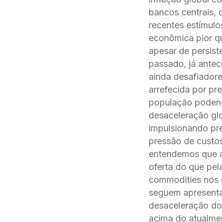
bancos centrais, 
recentes estímul
econômica pior qu
apesar de persist
passado, já ante
ainda desafiadore
arrefecida por p
população podendo
desaceleração gl
impulsionando pre
pressão de custos
entendemos que a
oferta do que pe
commodities nos c
seguem apresentan
desaceleração do
acima do atualme