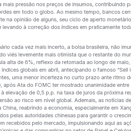
 mais pressão nos preços de insumos, contribuindo pa
ecordes em todo o globo. Ao mesmo tempo, bancos cent
nte na opinião de alguns, seu ciclo de aperto monetári
e levando à correção dos índices em praticamente toda
rio cada vez mais incerto, a bolsa brasileira, não im
do viés levemente mais otimista que o restante do mu
ula alta de 6%, reflexo da retomada ao longo de maio,
 índices globais em abril, antecipando o famoso “Sell 
tes, uma menor incerteza no curto prazo ante ritmo d
, após Ata do FOMC ter mostrado unanimidade entre
 à elevação de 0,5 p.p. na taxa de juros da próxima re
ersão ao risco em nível global. Ademais, as notícias de
 China, reabrindo a economia, especialmente em Xan
dos pelas autoridades chinesas para garantir o cres
m recebidos pelo mercado, impulsionando aqui as aç
rúrgicas e das companhias no setor de Papel e Celulos