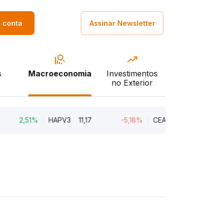
a conta
Assinar Newsletter
s
Macroeconomia
Investimentos
no Exterior
2,51%
HAPV3
11,17
-5,18%
CEAB3
9,34
-