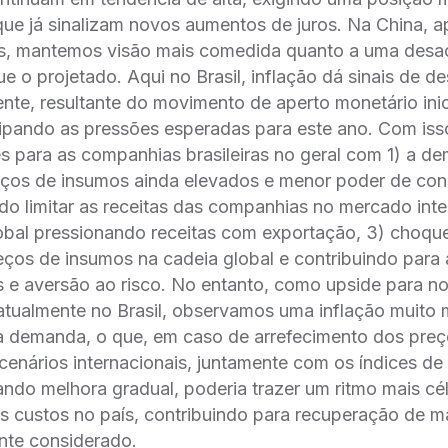
que já sinalizam novos aumentos de juros. Na China, 
os, mantemos visão mais comedida quanto a uma desa
e o projetado. Aqui no Brasil, inflação dá sinais de d
ente, resultante do movimento de aperto monetário ini
cipando as pressões esperadas para este ano. Com is
s para as companhias brasileiras no geral com 1) a d
reços de insumos ainda elevados e menor poder de co
 limitar as receitas das companhias no mercado inte
obal pressionando receitas com exportação, 3) choque
ços de insumos na cadeia global e contribuindo para 
 e aversão ao risco. No entanto, como upside para no
tualmente no Brasil, observamos uma inflação muito m
la demanda, o que, em caso de arrefecimento dos pre
enários internacionais, juntamente com os índices de
do melhora gradual, poderia trazer um ritmo mais cé
s custos no país, contribuindo para recuperação de m
nte considerado.