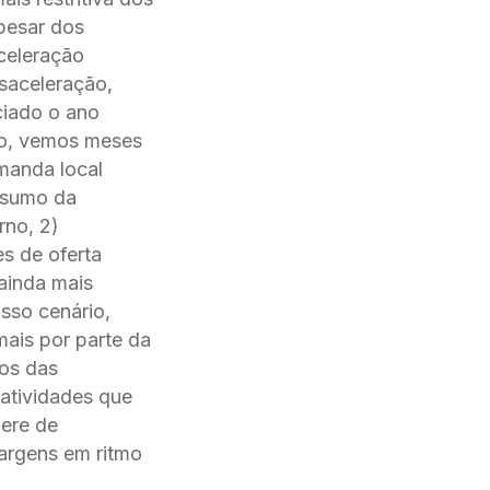
apesar dos
celeração
esaceleração,
ciado o ano
so, vemos meses
emanda local
nsumo da
rno, 2)
s de oferta
ainda mais
sso cenário,
ais por parte da
ços das
 atividades que
lere de
argens em ritmo