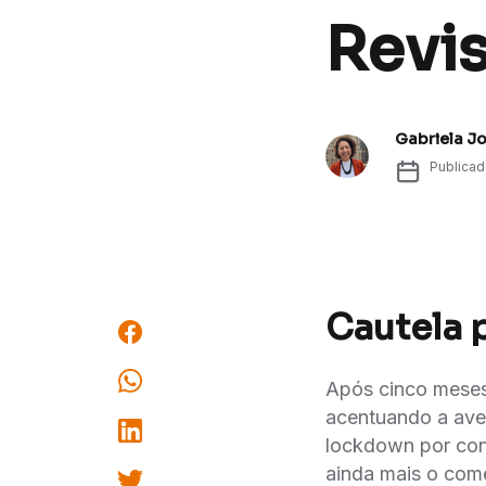
Revi
Gabriela J
Publica
Cautela 
Após cinco meses 
acentuando a aver
lockdown por cont
ainda mais o comé