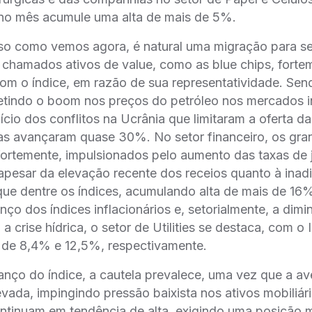
no mês acumule uma alta de mais de 5%.
so como vemos agora, é natural uma migração para se
 chamados ativos de value, como as blue chips, forte
om o índice, em razão de sua representatividade. Sen
fletindo o boom nos preços do petróleo nos mercados i
nício dos conflitos na Ucrânia que limitaram a oferta 
as avançaram quase 30%. No setor financeiro, os gr
rtemente, impulsionados pelo aumento das taxas de j
apesar da elevação recente dos receios quanto à inad
que dentre os índices, acumulando alta de mais de 1
ço dos índices inflacionários e, setorialmente, a dimi
a crise hídrica, o setor de Utilities se destaca, com o
 de 8,4% e 12,5%, respectivamente.
ço do índice, a cautela prevalece, uma vez que a av
evada, impingindo pressão baixista nos ativos mobiliá
ontinuam em tendência de alta, exigindo uma posição ma