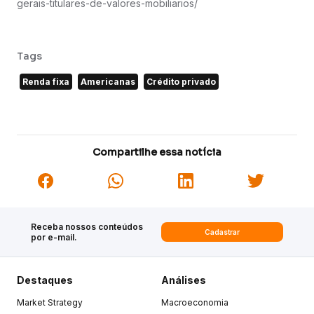
gerais-titulares-de-valores-mobiliarios/
Tags
Renda fixa
Americanas
Crédito privado
Compartilhe essa notícia
Receba nossos conteúdos
Cadastrar
por e-mail.
Destaques
Análises
Market Strategy
Macroeconomia