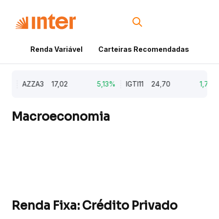
Renda Variável
Carteiras Recomendadas
Cri
9%
AZZA3
17,02
5,13%
IGTI11
24,70
1,77%
Macroeconomia
Renda Fixa: Crédito Privado