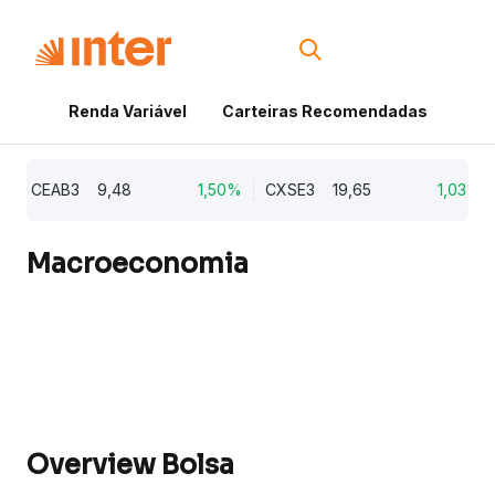
Renda Variável
Carteiras Recomendadas
Cri
CEAB3
9,48
1,50%
CXSE3
19,65
1,03%
Macroeconomia
Overview Bolsa