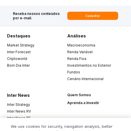
Receba nossos conteúdos
Cadastrar
por e-mail.
Destaques
Análises
Market Strategy
Macroeconomia
Inter Forecast
Renda Variável
Criptoworld
Renda Fixa
Bom Dia Inter
Investimentos no Exterior
Fundos
Cenário Internacional
Inter News
Quem Somos
Aprenda a Investir
Inter Strategy
Inter News RV
Inter News RF
Top Funds
We use cookies for security, navigation analysis, better