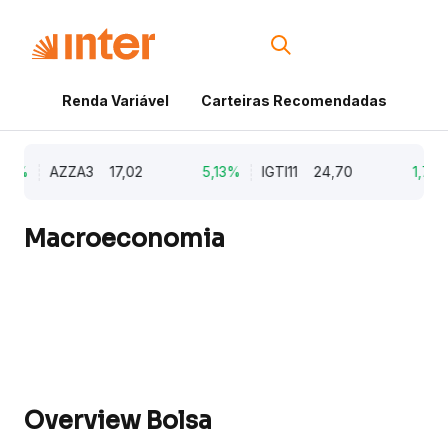
Renda Variável
Carteiras Recomendadas
Cri
9%
AZZA3
17,02
5,13%
IGTI11
24,70
1,77%
Macroeconomia
Overview Bolsa