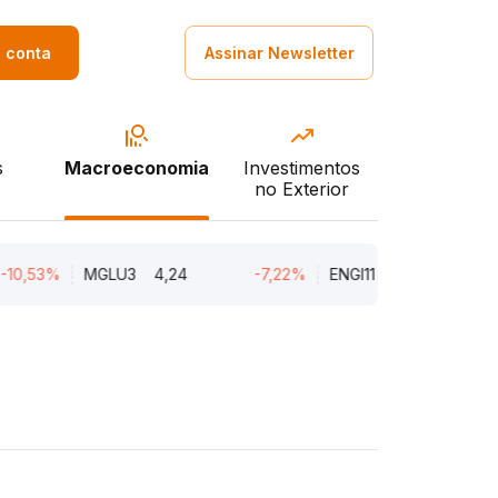
a conta
Assinar Newsletter
s
Macroeconomia
Investimentos
no Exterior
3%
MGLU3
4,24
-7,22%
ENGI11
47,01
-4,95