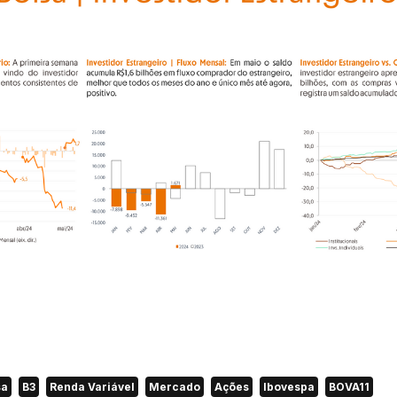
sa
B3
Renda Variável
Mercado
Ações
Ibovespa
BOVA11