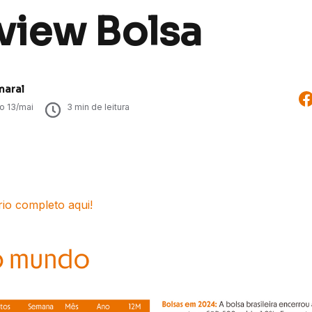
view Bolsa
maral
do
13/mai
3
min de leitura
rio completo aqui!