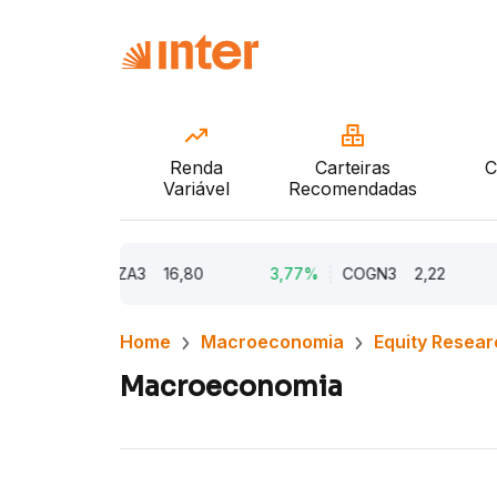
Renda
Carteiras
C
Variável
Recomendadas
73%
AZZA3
16,80
3,77%
COGN3
2,22
0,9
Home
Macroeconomia
Equity Resear
Macroeconomia