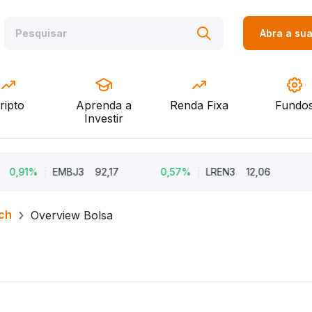
Abra a su
ripto
Aprenda a
Renda Fixa
Fundo
Investir
1%
EMBJ3
92,17
0,57%
LREN3
12,06
-10,5
ch
Overview Bolsa