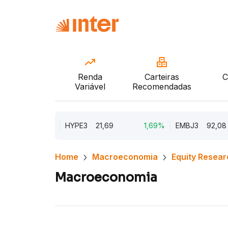
Renda
Carteiras
C
Variável
Recomendadas
9,96%
HYPE3
21,69
1,69%
EMBJ3
92,08
Home
Macroeconomia
Equity Resear
Macroeconomia