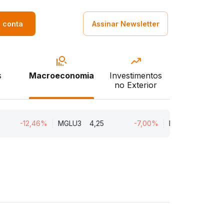
a conta
Assinar Newsletter
s
Macroeconomia
Investimentos
no Exterior
-12,46%
MGLU3
4,25
-7,00%
ENGI11
46,94