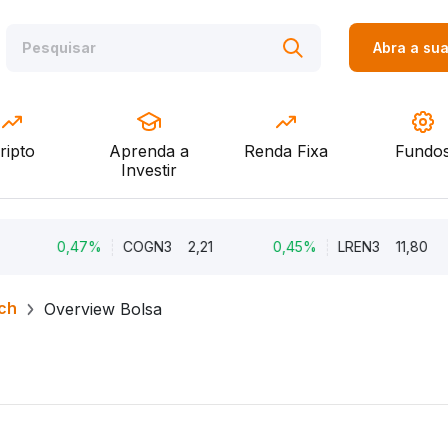
Abra a su
ripto
Aprenda a
Renda Fixa
Fundo
Investir
0,47%
COGN3
2,21
0,45%
LREN3
11,80
ch
Overview Bolsa