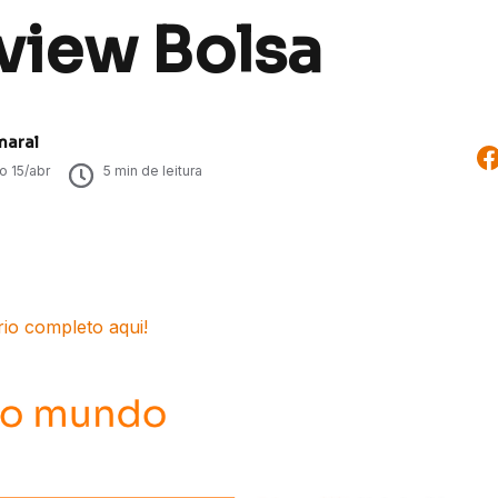
view Bolsa
maral
do
15/abr
5
min de leitura
rio completo aqui!