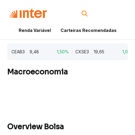
Renda Variável
Carteiras Recomendadas
Cri
%
CEAB3
9,48
1,50%
CXSE3
19,65
1,03%
Macroeconomia
Overview Bolsa