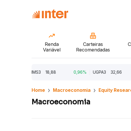
Renda
Carteiras
C
Variável
Recomendadas
2%
TIMS3
18,88
0,96%
UGPA3
32,66
0,77
Home
Macroeconomia
Equity Resear
Macroeconomia