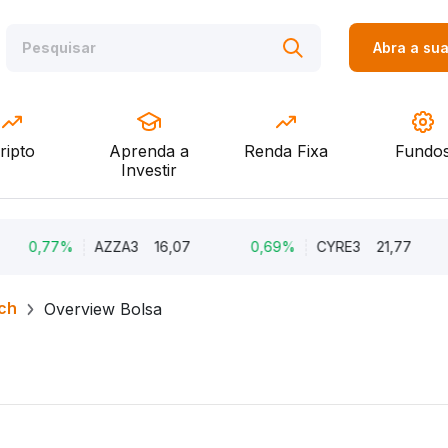
Abra a su
ripto
Aprenda a
Renda Fixa
Fundo
Investir
%
AZZA3
16,07
0,69%
CYRE3
21,77
0,69
ch
Overview Bolsa