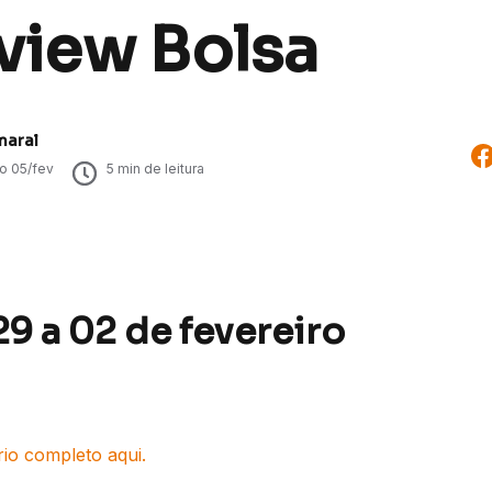
view Bolsa
maral
do
05/fev
5
min de leitura
9 a 02 de fevereiro
rio completo aqui.