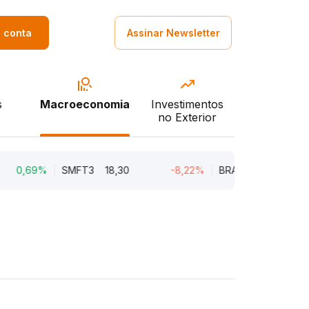
a conta
Assinar Newsletter
s
Macroeconomia
Investimentos
no Exterior
%
SMFT3
18,30
-8,22%
BRAV3
18,76
-3,55