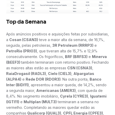
Top da Semana
Após anúncios positivos e aquisições feitas por subsidiarias,
a
Cosan (CSAN3)
teve a maior alta da semana, de 16,1%,
seguida, pelas petroleiras,
3R Petroleum (RRRP3)
e
PetroRio (PRIO3)
, que tiveram alta de 15,7% e 12,9%
consecutivamente. Os frigoríficos,
BRF (BRFS3)
e
Minerva
(BEEF3)
também terminaram com retorno positivo. Fechando
as maiores altas estão as empresas
CSN (CSNA3)
,
RaiaDrogasil (RADL3)
,
Cielo (CIEL3)
,
Alpargatas
(ALPA4)
e
Rede DOR (RDOR3)
. Na outra ponta,
Banco
Inter (BIDI11)
, apresentou a maior queda, de 14,2%, sendo
a segunda maior,
Americanas (AMER3)
, com queda de
8,4%. No segmento imobiliário,
Cyrela (CYRE3)
,
Iguatemi
(IGTI11)
e
Multiplan (MULT3)
terminaram a semana no
vermelho. Completando as maiores quedar estão as
companhias
Qualicorp (QUAL3)
,
CPFL Energia (CPFE3)
,