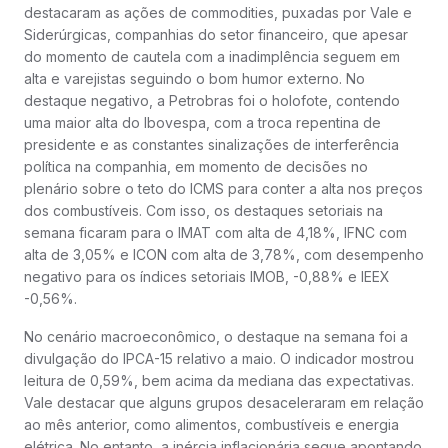
destacaram as ações de commodities, puxadas por Vale e
Siderúrgicas, companhias do setor financeiro, que apesar
do momento de cautela com a inadimplência seguem em
alta e varejistas seguindo o bom humor externo. No
destaque negativo, a Petrobras foi o holofote, contendo
uma maior alta do Ibovespa, com a troca repentina de
presidente e as constantes sinalizações de interferência
política na companhia, em momento de decisões no
plenário sobre o teto do ICMS para conter a alta nos preços
dos combustíveis. Com isso, os destaques setoriais na
semana ficaram para o IMAT com alta de 4,18%, IFNC com
alta de 3,05% e ICON com alta de 3,78%, com desempenho
negativo para os índices setoriais IMOB, -0,88% e IEEX
-0,56%.
No cenário macroeconômico, o destaque na semana foi a
divulgação do IPCA-15 relativo a maio. O indicador mostrou
leitura de 0,59%, bem acima da mediana das expectativas.
Vale destacar que alguns grupos desaceleraram em relação
ao mês anterior, como alimentos, combustíveis e energia
elétrica. No entanto, a inércia inflacionária segue apontando