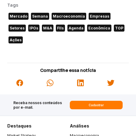
Tags
Mercado
Semana
Macroeconomia
Empresas
Setores
IPOs
M&A
FIIs
Agenda
Econômica
TOP
Ações
Compartilhe essa notícia
Receba nossos conteúdos
Cadastrar
por e-mail.
Destaques
Análises
Market Strategy
Macroeconomia