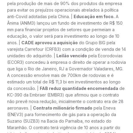
pela produção de mais de 90% dos produtos da empresa
para evitar os prejuízos operacionais atrelados à política
anti-Covid adotadas pela China. |
Educação em foco.
A
Ânima (ANIM3) lançou um fundo de investimento de R$ 150
mm para financiar projetos de setores que permeiam a
educação, o valor será para investimento ao longo de 10
anos. |
CADE aprovou a aquisição
do Grupo BIG pela
varejista Carrefour (CRFB3) com a condição de venda de 14
unidades do adquirido. |
Leilão vencido
pela Ecorodovias
(ECOR3) concedeu à empresa o direito de operar a rodovia
que liga o Rio de Janeiro, RJ a Governador Valadares, MG.
A concessão envolve mais de 700km de rodovias e é
estimado um total de R$ 11,3 bi em investimentos ao longo
da concessão. |
FAB reduz quantidade encomendada
de
KC-390 da Embraer (EMBR3) que afirmou que o contrato
não prevê nova redução, inicialmente o contrato era de 28
aeronaves. |
Contrato milionário firmado
pela Eneva
(ENEV3) para fornecimento de gás para a operação da
Suzano (SUZB3) na Bacia do Parnaíba, no estado do
Maranhão. O contrato terá vigência de 10 anos a partir do