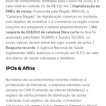
início do fornecimento (estimado para o início de 2024) e o
valor total do contrato foi de R$ 530 mm. |
Digitalização de
PMEs de varejo.
Promovida pela Magalu (MGLU3), a
“Caravana Magalu” de digitalização começou no nordeste,
com objetivo de incentivar o e-commerce na região e levar
soluções aos pequenos e médios empreendedores. |
Um
reajuste de US$30/t de celulose fibra curta
na Ásia foi
anunciado pela Klabin (KLBN11) e Suzano (SUZB3), os
novos valores devem entrar em vigor a partir de junho. |
Reajuste recorde.
A Agência Nacional de Saúde
Suplementar (ANS) autorizou a correção em 15,5% do valor
dos planos de saúde individuais e familiares.
IPOs & Afins
Na esteira dos acontecimentos recentes relativos à
privatização da Eletrobras, a empresa submeteu essa
semana na CVM (Comissão de Valores Mobiliários) o
registro da oferta primária de distribuição de ações
ordinárias. Com objetivo de atender o investidor
estrangeiro, tal registro incluiu American Depositary Shares