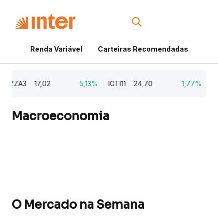
Renda Variável
Carteiras Recomendadas
Cri
ZA3
17,02
5,13%
IGTI11
24,70
1,77%
NATU
Macroeconomia
O Mercado na Semana