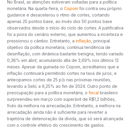
No Brasil, as atenções estiveram voltadas para a política
monetária. Na quarta-feira, o
Copom
foi contra seu próprio
guidance e desacelerou o ritmo de cortes, cortando
apenas 25 pontos base, ao invés dos 50 pontos base
observados desde o início do ciclo de cortes. A justificativa
foi a piora do cenário externo, que aumentou a incerteza e
pressionou o câmbio. Entretanto, a
inflação
, principal
objetivo da política monetária, continua tendência de
desinflação, com dinâmica bastante benigna, tendo variado
0,38% em abril, acumulando alta de 3,69% nos últimos 12
meses. Apesar da guinada no Copom, acreditamos que a
inflação continuará permitindo cortes na taxa de juros, e
antecipamos cortes de 25 p.b nas próximas reuniões,
levando a Selic a 9,25% ao fim de 2024. Outro ponto de
preocupação para a política monetária, o
fiscal
brasileiro
surpreendeu em março com superávit de R$1,2 bilhões,
fruto da melhora na arrecadação. Entretanto, a melhora na
arrecadação ainda não é suficiente para reverter a
trajetória de deterioração da dívida, que só será alcançada
com o controle efetivo do crescimento de gastos.