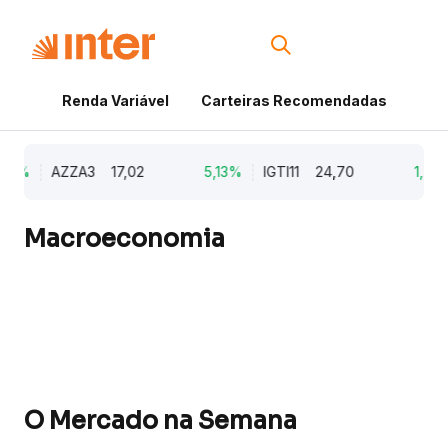
Renda Variável
Carteiras Recomendadas
Cri
79%
AZZA3
17,02
5,13%
IGTI11
24,70
1,77%
Macroeconomia
O Mercado na Semana