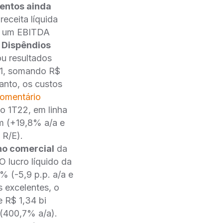
entos ainda
eceita líquida
de um EBITDA
|
Dispêndios
u resultados
21, somando R$
anto, os custos
omentário
o 1T22, em linha
mm (+19,8% a/a e
 R/E).
ho comercial
da
 lucro líquido da
% (-5,9 p.p. a/a e
 excelentes, o
 R$ 1,34 bi
(400,7% a/a).