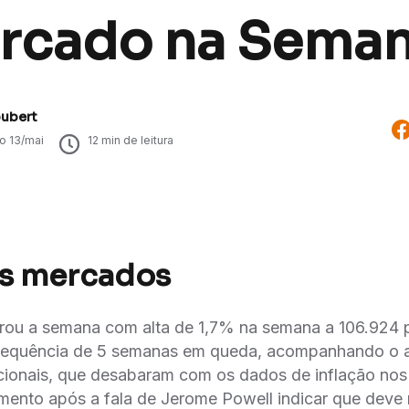
rcado na Sema
oubert
do
13/mai
12
min de leitura
os mercados
rou a semana com alta de 1,7% na semana a 106.924 
equência de 5 semanas em queda, acompanhando o al
cionais, que desabaram com os dados de inflação no
imento após a fala de Jerome Powell indicar que dev