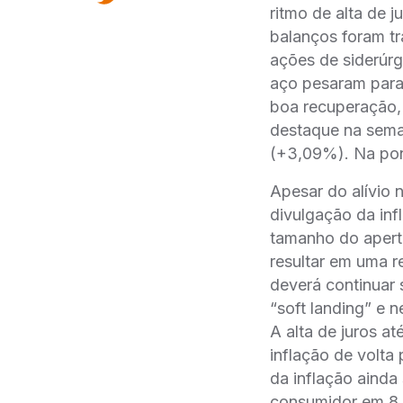
ritmo de alta de j
balanços foram t
ações de siderúr
aço pesaram para
boa recuperação,
destaque na sem
(+3,09%). Na pon
Apesar do alívio 
divulgação da in
tamanho do apert
resultar em uma re
deverá continuar 
“soft landing” e 
A alta de juros a
inflação de volt
da inflação ainda
consumidor em 8,