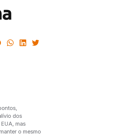
na
pontos,
ívio dos
s EUA, mas
e manter o mesmo