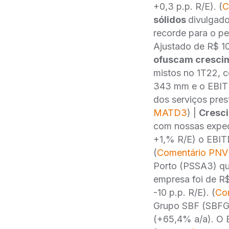
+0,3 p.p. R/E). (
C
sólidos
divulgado
recorde para o pe
Ajustado de R$ 10,
ofuscam crescim
mistos no 1T22, 
343 mm e o EBITD
dos serviços pres
MATD3
) |
Cresci
com nossas expect
+1,% R/E) o EBIT
(
Comentário PN
Porto (PSSA3) que
empresa foi de R$
-10 p.p. R/E). (
Co
Grupo SBF (SBFG3
(+65,4% a/a). O 