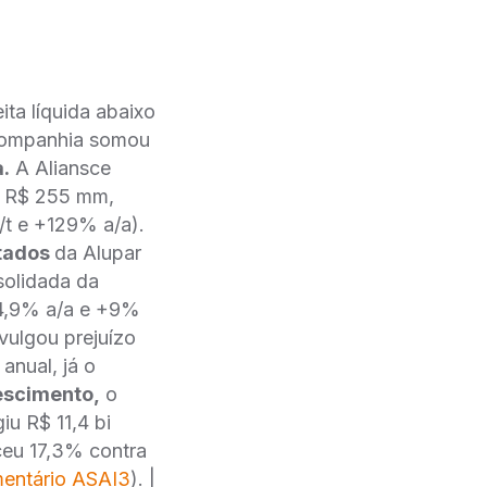
ta líquida abaixo
 companhia somou
a.
A Aliansce
de R$ 255 mm,
/t e +129% a/a).
ltados
da Alupar
solidada da
34,9% a/a e +9%
vulgou prejuízo
anual, já o
escimento,
o
iu R$ 11,4 bi
ceu 17,3% contra
entário ASAI3
). |