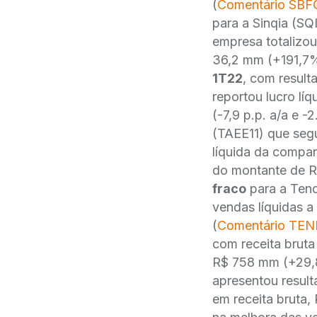
(
Comentário SBF
para a Sinqia (SQ
empresa totalizo
36,2 mm (+191,7% 
1T22
, com result
reportou lucro l
(-7,9 p.p. a/a e -2
(TAEE11) que seg
líquida da compa
do montante de R
fraco
para a Tend
vendas líquidas 
(
Comentário TE
com receita brut
R$ 758 mm (+29,8
apresentou resul
em receita bruta,