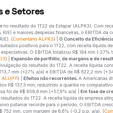
 e Setores
am
no resultado do 1T22 da Estapar (ALPK3). Com recei
 R/E) e maiores despesas financeiras, o EBITDA da
/E). (
Comentário ALPK3
) |
O Conceito da Eficiênci
sultados positivos para o 1T22, com receita líquida 
 expectativas. O EBITDA totalizou R$ 184 mm (-27% t
SO3
) |
Expansão de portfólio, de margens e de resu
vulgação do resultado do 1T22. A receita líquida con
R$ 713,7 mm (+27% a/a) e EBITDA de R$ 622,2 mm (+
o ALUP11
) |
Efeitos não recorrentes.
A Americanas di
dos R$ 137,3 mm, reduzindo a quantia no comparativo 
a foi de R$ 659,8 mm (+57,9% a/a) |
Em fase de cr
resultados do 1T22. A receita líquida da empresa ating
 novo patamar recorde para o período. O EBITDA cres
R$ 752 mm, com margem de 6,6% (-0,2 p.p. a/a). (
Com