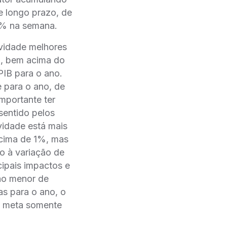
e longo prazo, de
2% na semana.
ividade melhores
o, bem acima do
PIB para o ano.
 para o ano, de
mportante ter
 sentido pelos
vidade está mais
acima de 1%, mas
o à variação de
ipais impactos e
ão menor de
as para o ano, o
a meta somente