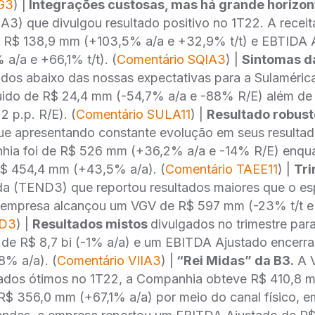
G3
) |
Integrações custosas, mas há grande horizont
IA3) que divulgou resultado positivo no 1T22. A receita
u R$ 138,9 mm (+103,5% a/a e +32,9% t/t) e EBTIDA 
a/a e +66,1% t/t). (
Comentário SQlA3
) |
Sintomas d
ados abaixo das nossas expectativas para a Sulaméric
íquido de R$ 24,4 mm (-54,7% a/a e -88% R/E) além 
.2 p.p. R/E). (
Comentário SULA11
) |
Resultado robus
ue apresentando constante evolução em seus resultado
nhia foi de R$ 526 mm (+36,2% a/a e -14% R/E) enqu
$ 454,4 mm (+43,5% a/a). (
Comentário TAEE11
) |
Tri
a (TEND3) que reportou resultados maiores que o e
a empresa alcançou um VGV de R$ 597 mm (-23% t/t e
ND3
) |
Resultados mistos
divulgados no trimestre para
a de R$ 8,7 bi (-1% a/a) e um EBITDA Ajustado encerr
% a/a). (
Comentário VIIA3
) |
“Rei Midas” da B3.
A V
tados ótimos no 1T22, a Companhia obteve R$ 410,8 
 R$ 356,0 mm (+67,1% a/a) por meio do canal físico, 