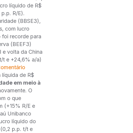
cro líquido de R$
 p.p. R/E).
ridade (BBSE3),
s, com lucro
 foi recorde para
rva (BEEF3)
l e volta da China
t/t e +24,6% a/a)
omentário
líquida de R$
dade em meio à
novamente. O
om o que
mm (+15% R/E e
Itaú Unibanco
ucro líquido do
0,2 p.p. t/t e