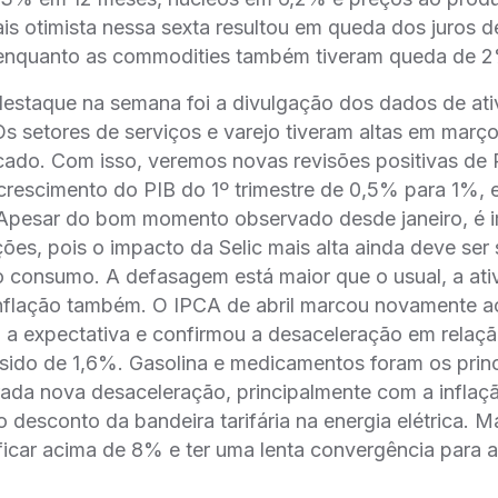
is otimista nessa sexta resultou em queda dos juros d
enquanto as commodities também tiveram queda de 
 destaque na semana foi a divulgação dos dados de at
s setores de serviços e varejo tiveram altas em març
ado. Com isso, veremos novas revisões positivas de 
rescimento do PIB do 1º trimestre de 0,5% para 1%, e
Apesar do bom momento observado desde janeiro, é i
ções, pois o impacto da Selic mais alta ainda deve ser
o consumo. A defasagem está maior que o usual, a ati
 inflação também. O IPCA de abril marcou novamente 
 a expectativa e confirmou a desaceleração em relaçã
sido de 1,6%. Gasolina e medicamentos foram os princ
rada nova desaceleração, principalmente com a inflaç
o desconto da bandeira tarifária na energia elétrica. M
ficar acima de 8% e ter uma lenta convergência para 