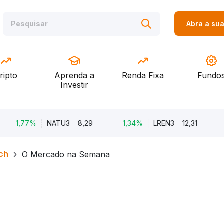
Abra a su
ripto
Aprenda a
Renda Fixa
Fundo
Investir
,77%
NATU3
8,29
1,34%
LREN3
12,31
-8,6
ch
O Mercado na Semana