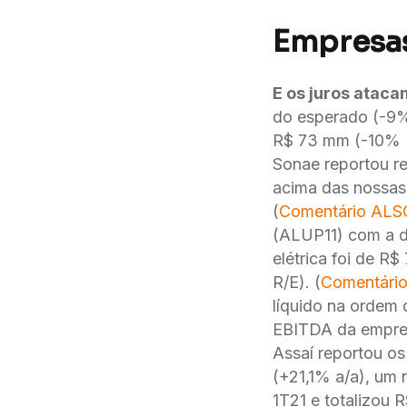
Empresas
E os juros atac
do esperado (-9%
R$ 73 mm (-10% R
Sonae reportou re
acima das nossas
(
Comentário AL
(ALUP11) com a di
elétrica foi de 
R/E). (
Comentári
líquido na ordem 
EBITDA da empres
Assaí reportou os 
(+21,1% a/a), um
1T21 e totalizou 