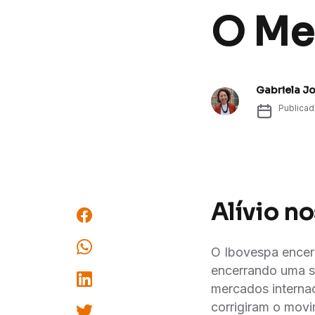
O Me
Gabriela J
Publica
Alívio n
O Ibovespa encer
encerrando uma s
mercados interna
corrigiram o mov