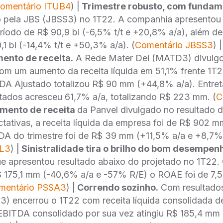
omentário ITUB4
) |
Trimestre robusto, com fundam
 pela JBS (JBSS3) no 1T22. A companhia apresentou r
ríodo de R$ 90,9 bi (-6,5% t/t e +20,8% a/a), além 
1 bi (-14,4% t/t e +50,3% a/a). (
Comentário JBSS3
) 
ento de receita.
A Rede Mater Dei (MATD3) divulgo
com um aumento da receita líquida em 51,1% frente 1T
A Ajustado totalizou R$ 90 mm (+44,8% a/a). Entret
tados acresceu 61,7% a/a, totalizando R$ 223 mm. (
C
mento de receita
da Panvel divulgado no resultado d
ativas, a receita líquida da empresa foi de R$ 902 
DA do trimestre foi de R$ 39 mm (+11,5% a/a e +8,7%
VL3
) |
Sinistralidade tira o brilho do bom desempen
 apresentou resultado abaixo do projetado no 1T22. O
 175,1 mm (-40,6% a/a e -57% R/E) o ROAE foi de 7,5
mentário PSSA3
) |
Correndo sozinho.
Com resultados
) encerrou o 1T22 com receita líquida consolidada de
EBITDA consolidado por sua vez atingiu R$ 185,4 mm 