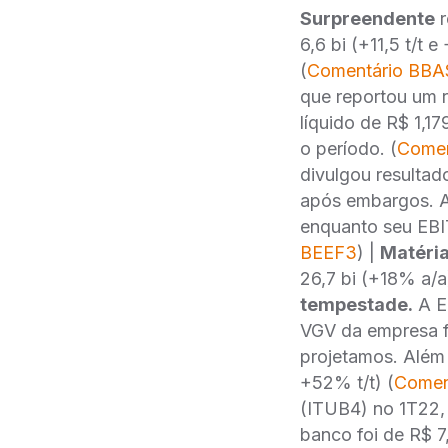
Surpreendente
r
6,6 bi (+11,5 t/t 
(
Comentário BBA
que reportou um 
líquido de R$ 1,1
o período. (
Comen
divulgou resultad
após embargos. A 
enquanto seu EBI
BEEF3
) |
Matéria
26,7 bi (+18% a/a
tempestade.
A E
VGV da empresa f
projetamos. Além
+52% t/t) (
Comen
(ITUB4) no 1T22, 
banco foi de R$ 7,