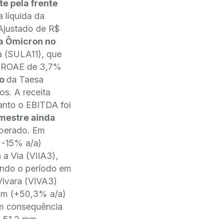
e pela frente
 líquida da
Ajustado de R$
a Ômicron no
a (SULA11), que
de ROAE de 3,7%
to
da Taesa
s. A receita
anto o EBITDA foi
mestre ainda
sperado. Em
 -15% a/a)
 a Via (VIIA3),
ando o período em
ivara (VIVA3)
mm (+50,3% a/a)
em consequência