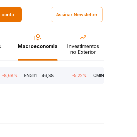
a conta
Assinar Newsletter
s
Macroeconomia
Investimentos
no Exterior
8%
ENGI11
46,88
-5,22%
CMIN3
5,45
-5,22