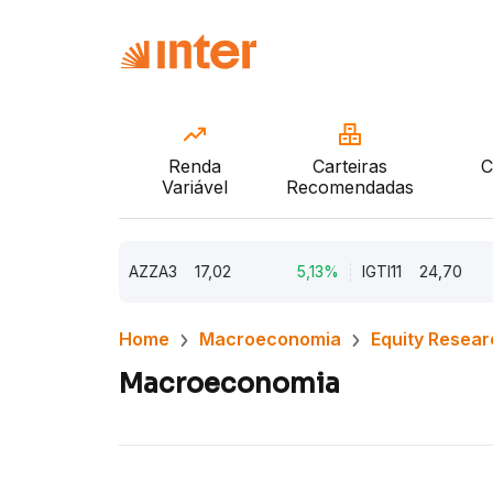
Renda
Carteiras
C
Variável
Recomendadas
9,79%
AZZA3
17,02
5,13%
IGTI11
24,70
1
Home
Macroeconomia
Equity Resear
Macroeconomia