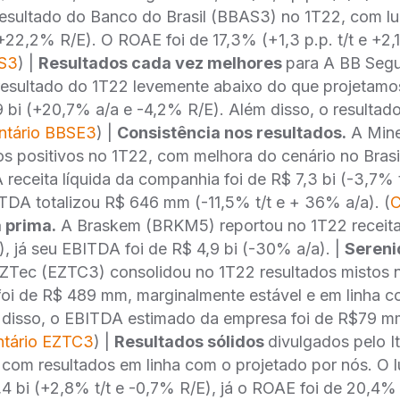
esultado do Banco do Brasil (BBAS3) no 1T22, com lu
e +22,2% R/E). O ROAE foi de 17,3% (+1,3 p.p. t/t e +2,1
S3
) |
Resultados cada vez melhores
para A BB Segu
resultado do 1T22 levemente abaixo do que projetamo
79 bi (+20,7% a/a e -4,2% R/E). Além disso, o resultado
tário BBSE3
) |
Consistência nos resultados.
A Mine
os positivos no 1T22, com melhora do cenário no Brasi
receita líquida da companhia foi de R$ 7,3 bi (-3,7% 
TDA totalizou R$ 646 mm (-11,5% t/t e + 36% a/a). (
C
 prima.
A Braskem (BRKM5) reportou no 1T22 receita 
), já seu EBITDA foi de R$ 4,9 bi (-30% a/a). |
Sereni
ZTec (EZTC3) consolidou no 1T22 resultados mistos 
oi de R$ 489 mm, marginalmente estável e em linha c
 disso, o EBITDA estimado da empresa foi de R$79 
tário EZTC3
) |
Resultados sólidos
divulgados pelo 
com resultados em linha com o projetado por nós. O l
4 bi (+2,8% t/t e -0,7% R/E), já o ROAE foi de 20,4% (