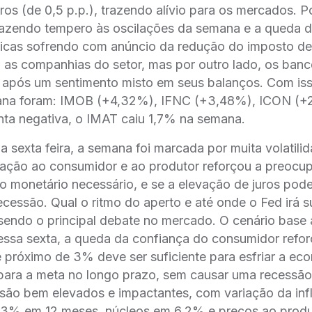
uros (de 0,5 p.p.), trazendo alívio para os mercados. P
razendo tempero às oscilações da semana e a queda 
gicas sofrendo com anúncio da redução do imposto d
 as companhias do setor, mas por outro lado, os ban
 após um sentimento misto em seus balanços. Com iss
ana foram: IMOB (+4,32%), IFNC (+3,48%), ICON (+
ta negativa, o IMAT caiu 1,7% na semana.
na sexta feira, a semana foi marcada por muita volatil
flação ao consumidor e ao produtor reforçou a preoc
o monetário necessário, e se a elevação de juros pod
cessão. Qual o ritmo do aperto e até onde o Fed irá su
sendo o principal debate no mercado. O cenário base
nessa sexta, a queda da confiança do consumidor refo
té próximo de 3% deve ser suficiente para esfriar a eco
a para a meta no longo prazo, sem causar uma recessã
 são bem elevados e impactantes, com variação da inf
3% em 12 meses, núcleos em 6,2% e preços ao prod