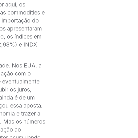
or aqui, os
das commodities e
e importação do
cos apresentaram
o, os índices em
2,98%) e INDX
idade. Nos EUA, a
upação com o
e eventualmente
bir os juros,
 ainda é de um
rçou essa aposta.
nomia e trazer a
o. Mas os números
lação ao
utor acumulando