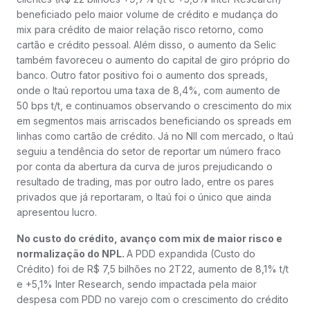
beneficiado pelo maior volume de crédito e mudança do
mix para crédito de maior relação risco retorno, como
cartão e crédito pessoal. Além disso, o aumento da Selic
também favoreceu o aumento do capital de giro próprio do
banco. Outro fator positivo foi o aumento dos spreads,
onde o Itaú reportou uma taxa de 8,4%, com aumento de
50 bps t/t, e continuamos observando o crescimento do mix
em segmentos mais arriscados beneficiando os spreads em
linhas como cartão de crédito. Já no NII com mercado, o Itaú
seguiu a tendência do setor de reportar um número fraco
por conta da abertura da curva de juros prejudicando o
resultado de trading, mas por outro lado, entre os pares
privados que já reportaram, o Itaú foi o único que ainda
apresentou lucro.
No custo do crédito, avanço com mix de maior risco e
normalização do NPL.
A PDD expandida (Custo do
Crédito) foi de R$ 7,5 bilhões no 2T22, aumento de 8,1% t/t
e +5,1% Inter Research, sendo impactada pela maior
despesa com PDD no varejo com o crescimento do crédito