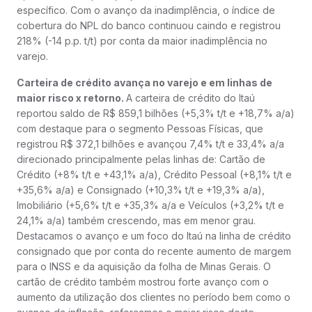
específico. Com o avanço da inadimplência, o índice de
cobertura do NPL do banco continuou caindo e registrou
218% (-14 p.p. t/t) por conta da maior inadimplência no
varejo.
Carteira de crédito avança no varejo e em linhas de
maior risco x retorno.
A carteira de crédito do Itaú
reportou saldo de R$ 859,1 bilhões (+5,3% t/t e +18,7% a/a)
com destaque para o segmento Pessoas Físicas, que
registrou R$ 372,1 bilhões e avançou 7,4% t/t e 33,4% a/a
direcionado principalmente pelas linhas de: Cartão de
Crédito (+8% t/t e +43,1% a/a), Crédito Pessoal (+8,1% t/t e
+35,6% a/a) e Consignado (+10,3% t/t e +19,3% a/a),
Imobiliário (+5,6% t/t e +35,3% a/a e Veículos (+3,2% t/t e
24,1% a/a) também crescendo, mas em menor grau.
Destacamos o avanço e um foco do Itaú na linha de crédito
consignado que por conta do recente aumento de margem
para o INSS e da aquisição da folha de Minas Gerais. O
cartão de crédito também mostrou forte avanço com o
aumento da utilização dos clientes no período bem como o