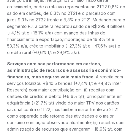
avanço da inflação, reforçamos o maior risco deste
crescimento, onde o rotativo representou no 2T22 9,8% do
saldo em cartões, de 6,3% no 2T21 e o parcelado com
juros 9,3% no 2T22 frente a 8,3% no 2T21. Mudando para o
segmento PJ, a carteira reportou saldo de R$ 295,4 bilhões
(+4,1% t/t e +18,1% a/a) com avanço das linhas de
financiamento a exportação/importação de 16,8% t/t e
53,3% a/a, crédito imobiliário (+27,3% t/t e +47,6% a/a) e
crédito rural (+0,6% t/t e 29,9% a/a).
Serviços com boa performance em cartões,
administração de recursos e assessoria econômico-
financeira, mas seguros veio mais fraco.
A receita com
serviços totalizou R$ 10,5 bilhões (+7,4% t/t e +4,8% Inter
Research) com maior contribuição em: (i) receitas com
cartões de crédito e débito (+6,6% t/t), principalmente em
adquirência (+21,7% t/t) vindo do maior TPV nos cartões
sazonal contra o 1T22, mas também maior frente ao 2T21,
como esperado pelo retorno das atividades e o maior
consumo e inflação observado atualmente; (ii) receitas com
administração de recursos que avançaram +18,9% t/t, com