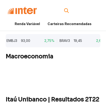
Renda Variável
Carteiras Recomendadas
Cri
EMBJ3
93,00
2,75%
BRAV3
19,45
2,64%
Macroeconomia
Itaú Unibanco | Resultados 2T22