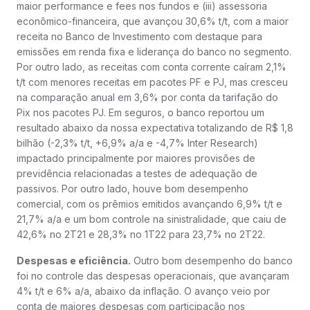
maior performance e fees nos fundos e (iii) assessoria
econômico-financeira, que avançou 30,6% t/t, com a maior
receita no Banco de Investimento com destaque para
emissões em renda fixa e liderança do banco no segmento.
Por outro lado, as receitas com conta corrente caíram 2,1%
t/t com menores receitas em pacotes PF e PJ, mas cresceu
na comparação anual em 3,6% por conta da tarifação do
Pix nos pacotes PJ. Em seguros, o banco reportou um
resultado abaixo da nossa expectativa totalizando de R$ 1,8
bilhão (-2,3% t/t, +6,9% a/a e -4,7% Inter Research)
impactado principalmente por maiores provisões de
previdência relacionadas a testes de adequação de
passivos. Por outro lado, houve bom desempenho
comercial, com os prêmios emitidos avançando 6,9% t/t e
21,7% a/a e um bom controle na sinistralidade, que caiu de
42,6% no 2T21 e 28,3% no 1T22 para 23,7% no 2T22.
Despesas e eficiência.
Outro bom desempenho do banco
foi no controle das despesas operacionais, que avançaram
4% t/t e 6% a/a, abaixo da inflação. O avanço veio por
conta de maiores despesas com participação nos