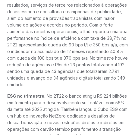
resultados, serviços de terceiros relacionados à operações
de assessoria e consultoria e campanhas de publicidade,
além do aumento de provisões trabalhistas com maior
volume de ações e acordos no período. Com o forte
aumento das receitas operacionais, o Itaú reportou uma boa
performance no índice de eficiência com taxa de 38,7% no
2T22 apresentando queda de 90 bps t/t e 350 bps a/a, com
o indicador no acumulado de 12 meses reportando 40,8%
com queda de 100 bps t/t e 370 bps a/a. No trimestre houve
redução de agências e PAs de 23 pontos totalizando 4.192,
sendo uma queda de 43 agências que totalizaram 2.791
unidades e avanço de 34 agências digitais totalizando 349
unidades.
ESG no trimestre.
No 2T22 o banco atingiu R$ 224 bilhões
em fomento para o desenvolvimento sustentável com 56%
da meta até 2025 atingida. Também lançou o Cubo ESG com
um hub de inovação NetZero dedicado a desafios de
descarbonização e novas restrições diretas e indiretas em
operações com carvão térmico para fomento à transição