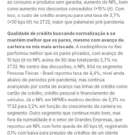
ao consumo e produtos sem garantia, aumento do NPL, bem
como aumento nos descontos concedidos (+15% t/t). Com
isso, o custo de crédito avançou para uma taxa de 3,7%
(+30 bps t/t) no 2T22, maior que patamares pré-pandemia.
Qualidade de crédito buscando normalização e se
mantém melhor que os pares, mesmo com avanço da
carteira no mix mais arriscado.
A inadimplência no Itaú
performou melhor que os pares privados, com avanço de
10 bps t/t no NPL acima de 90 dias totalizando 2,7% no
2T22. No centro das discussões, o NPL 90d no segmento
Pessoas Físicas - Brasil reportou taxa de 4,4%, nível ainda
abaixo de períodos pré-pandemia, mas continua
avançando por conta de avanço nas linhas de crédito como
cartão de crédito, crédito pessoal e financiamento de
veículos. Já o NPL em MPMEs mostrou declínio de 2,3% no
1T22 para 2,2% em função do crescimento da carteira no
segmento. Outro segmento que continua muito bem, mas
fora da normalidade é o setor de Grandes Empresas, que
reportou um NPL com forte queda de 40 bps t/t, registrando
0,1% com baixa para prejuízo de créditos de um cliente