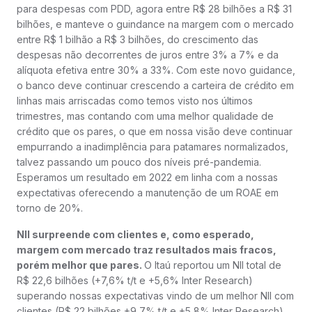
para despesas com PDD, agora entre R$ 28 bilhões a R$ 31
bilhões, e manteve o guindance na margem com o mercado
entre R$ 1 bilhão a R$ 3 bilhões, do crescimento das
despesas não decorrentes de juros entre 3% a 7% e da
alíquota efetiva entre 30% a 33%. Com este novo guidance,
o banco deve continuar crescendo a carteira de crédito em
linhas mais arriscadas como temos visto nos últimos
trimestres, mas contando com uma melhor qualidade de
crédito que os pares, o que em nossa visão deve continuar
empurrando a inadimplência para patamares normalizados,
talvez passando um pouco dos níveis pré-pandemia.
Esperamos um resultado em 2022 em linha com a nossas
expectativas oferecendo a manutenção de um ROAE em
torno de 20%.
NII surpreende com clientes e, como esperado,
margem com mercado traz resultados mais fracos,
porém melhor que pares.
O Itaú reportou um NII total de
R$ 22,6 bilhões (+7,6% t/t e +5,6% Inter Research)
superando nossas expectativas vindo de um melhor NII com
clientes (R$ 22 bilhões +9,7% t/t e +5,8% Inter Research)