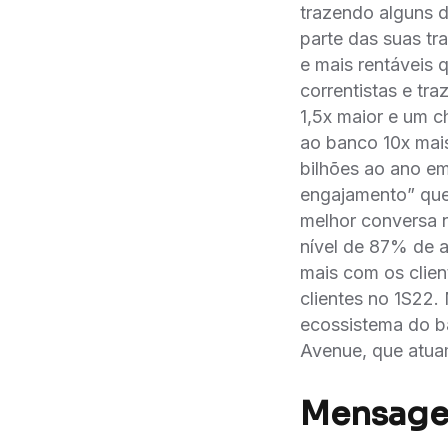
trazendo alguns d
parte das suas tra
e mais rentáveis
correntistas e tr
1,5x maior e um c
ao banco 10x mai
bilhões ao ano e
engajamento” que 
melhor conversa n
nível de 87% de 
mais com os clie
clientes no 1S22.
ecossistema do ba
Avenue, que atuam
Mensagem