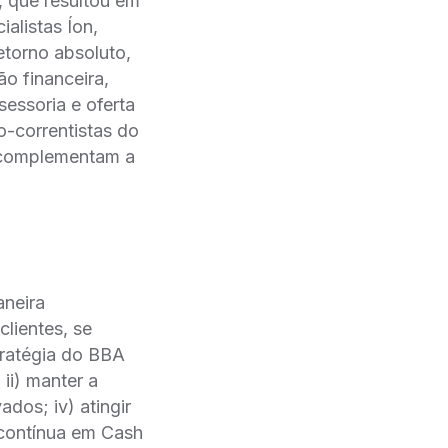
 que resultou em
alistas Íon,
etorno absoluto,
̃o financeira,
sessoria e oferta
̃o-correntistas do
e complementam a
aneira
clientes, se
ratégia do BBA
 ii) manter a
ados; iv) atingir
 contínua em Cash