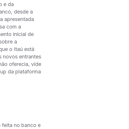
o e da
 banco, desde a
gia apresentada
esa com a
nto inicial de
sobre a
e o Itaú está
s novos entrantes
ão oferecia, vide
 up da plataforma
 feita no banco e