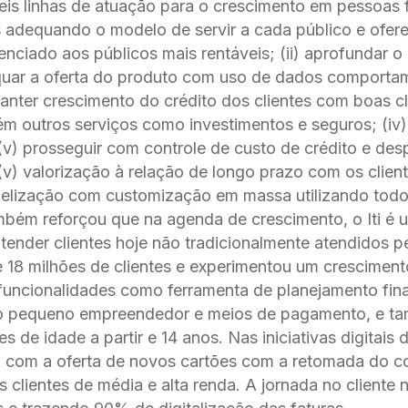
eis linhas de atuação para o crescimento em pessoas fí
s adequando o modelo de servir a cada público e ofe
enciado aos públicos mais rentáveis; (ii) aprofundar 
equar a oferta do produto com uso de dados comportam
 manter crescimento do crédito dos clientes com boas cla
m outros serviços como investimentos e seguros; (iv) 
(v) prosseguir com controle de custo de crédito e de
(v) valorização à relação de longo prazo com os clie
elização com customização em massa utilizando tod
também reforçou que na agenda de crescimento, o Iti é
tender clientes hoje não tradicionalmente atendidos p
de 18 milhões de clientes e experimentou um crescime
funcionalidades como ferramenta de planejamento fina
o pequeno empreendedor e meios de pagamento, e tam
 de idade a partir e 14 anos. Nas iniciativas digitais d
eu com a oferta de novos cartões com a retomada do
 clientes de média e alta renda. A jornada no cliente 