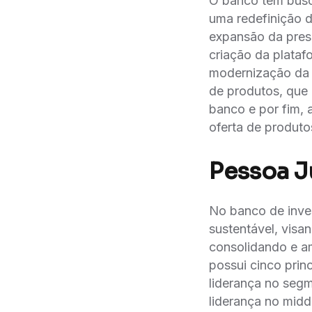
O banco tem busc
uma redefinição 
expansão da pres
criação da plata
modernização da
de produtos, que a
banco e por fim, 
oferta de produt
Pessoa Ju
No banco de inves
sustentável, vis
consolidando e am
possui cinco princ
liderança no segme
liderança no mid