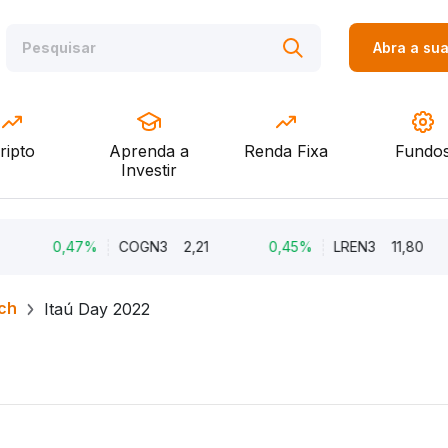
Abra a su
ripto
Aprenda a
Renda Fixa
Fundo
Investir
0,47%
COGN3
2,21
0,45%
LREN3
11,80
-
ch
Itaú Day 2022