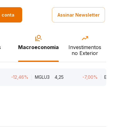
a conta
Assinar Newsletter
s
Macroeconomia
Investimentos
no Exterior
12,46%
MGLU3
4,25
-7,00%
ENGI11
46,94