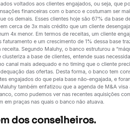
ados voltados aos clientes engajados, ou seja, que 
nsações financeiras com o banco e costumam ser mais s
 que os demais. Esses clientes hoje são 67% da base d
azem cerca de 3x mais crédito que um cliente deseng
hurn 4x menor. Em termos de receitas, um cliente enga
s faturamento e um crescimento de 1% dessa base traz
m receita. Segundo Maluhy, o banco estruturou a “máq
clusteriza a base de clientes, entende suas necessida
o canal mais adequado e no timing que o cliente prec
adequação das ofertas. Desta forma, o banco tem co
ntes engajados do que pela base não-engajada, e fo
 Maluhy também enfatizou que a agenda de M&A visa 
nco, como pudemos ver nas recentes aquisições com
 em praças nas quais o banco não atuava.
 dos conselheiros.