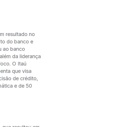
bom resultado no
dito do banco e
ou ao banco
além da liderança
oco. O Itaú
menta que visa
isão de crédito,
ática e de 50