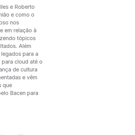
lles e Roberto
nião e como o
roso nos
em relação à
azendo tópicos
ltados. Além
s legados para a
para cloud até o
nça de cultura
mentadas e vêm
s que
 pelo Bacen para