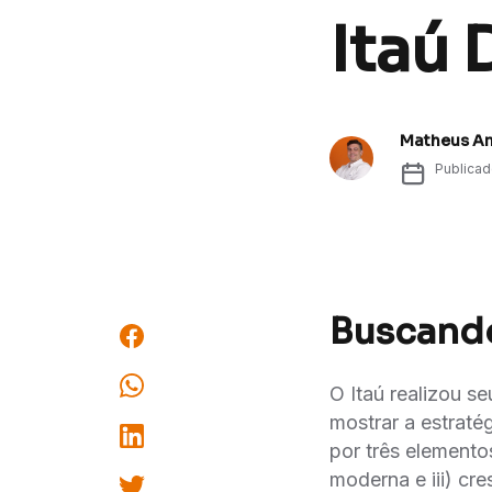
Itaú 
Matheus A
Publica
Buscando
O Itaú realizou s
mostrar a estraté
por três elementos
moderna e iii) cr