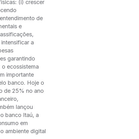
sicas: (i) crescer
recendo
o entendimento de
entais e
ssificações,
intensificar a
spesas
ntes garantindo
o o ecossistema
 um importante
elo banco. Hoje o
nto de 25% no ano
nceiro,
bém lançou
o banco Itaú, a
 consumo em
no ambiente digital