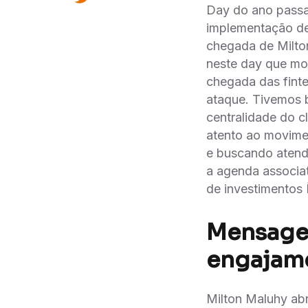
Day do ano passad
implementação de
chegada de Milton
neste day que mos
chegada das finte
ataque. Tivemos b
centralidade do cl
atento ao movime
e buscando atende
a agenda associat
de investimentos I
Mensage
engajam
Milton Maluhy abr