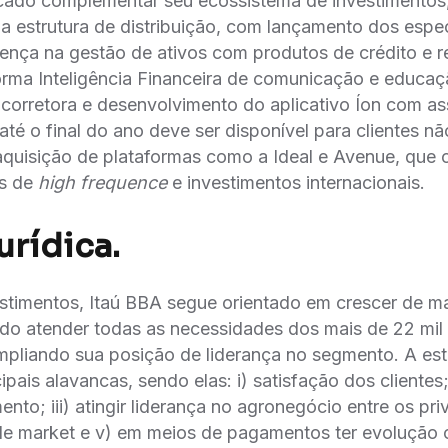
ado complementar seu ecossistema de investimentos,
da estrutura de distribuição, com lançamento dos especi
ença na gestão de ativos com produtos de crédito e r
forma Inteligência Financeira de comunicação e educaça
 corretora e desenvolvimento do aplicativo Íon com as
té o final do ano deve ser disponível para clientes na
aquisição de plataformas como a Ideal e Avenue, qu
os de
high frequence
e investimentos internacionais.
rídica.
timentos, Itaú BBA segue orientado em crescer de m
ando atender todas as necessidades dos mais de 22 mil 
pliando sua posição de liderança no segmento. A est
ipais alavancas, sendo elas: i) satisfação dos clientes;
nto; iii) atingir liderança no agronegócio entre os priv
dle market e v) em meios de pagamentos ter evolução