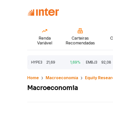
Renda
Carteiras
C
Variável
Recomendadas
9,96%
HYPE3
21,69
1,69%
EMBJ3
92,08
Home
Macroeconomia
Equity Resear
Macroeconomia