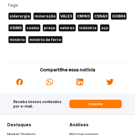
Tags
siderurgia
mineração
VALE3
CMIN3
CSNA3
GGBR4
USIM5
custos
preço
setores
indústria
aço
minério
minério de ferro
Compartilhe essa notícia
Receba nossos conteúdos
Cadastrar
por e-mail.
Destaques
Análises
Market Strategy
Macroeconomia