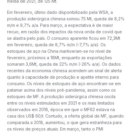
média de 2021, de 125 Mt.
Em fevereiro, último dado disponibilizado pela WSA, a
produção siderúrgica chinesa somou 75 Mt, queda de 8,2%
m/m e 9,7% a/a. Para março, a expectativa é de maior
recuo, em razão dos impactos da nova onda de covid que
se alastra pelo país. O consumo aparente ficou em 72,3Mt
em fevereiro, queda de 8,7% m/m (-7,7% a/a). Os
estoques de aço na China mantiveram-se no nível de
fevereiro, próximos a 18Mt, enquanto as exportações
somaram 3,6Mt, queda de 22% m/m (-26% a/a). Os dados
recentes da economia chinesa acendem um sinal de alerta
quanto à capacidade de produção e apetite interno para
consumo. Os níveis de estoques de aço encontram-se em
patamar acima dos níveis pré-pandemia, assim como os
estoques de MF. A produção siderúrgica chinesa oscila
entre os níveis estimulados em 2021 e os mais limitados
observados em 2018, época em que o MF62 estava na
casa dos US$ 60/t. Contudo, a oferta global de MF, quando
comparada a 2018, aumentou, o que gera estranheza para
os níveis de preços atuais. Em março, tanto o PMI