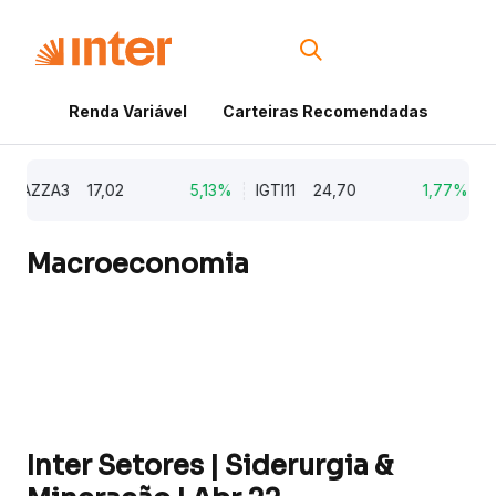
Renda Variável
Carteiras Recomendadas
Cri
AZZA3
17,02
5,13%
IGTI11
24,70
1,77%
NAT
Macroeconomia
Inter Setores | Siderurgia &