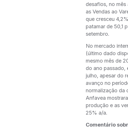
desafios, no mês
as Vendas ao Vare
que cresceu 4,2%,
patamar de 50,1 p
setembro.
No mercado inter
(último dado dis
mesmo mês de 20
do ano passado, 
julho, apesar do
avanço no períod
normalização da 
Anfavea mostrara
produção e as ve
25% a/a.
Comentário sobr