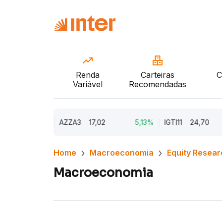
Renda
Carteiras
C
Variável
Recomendadas
9,79%
AZZA3
17,02
5,13%
IGTI11
24,70
1
Home
Macroeconomia
Equity Resear
Macroeconomia