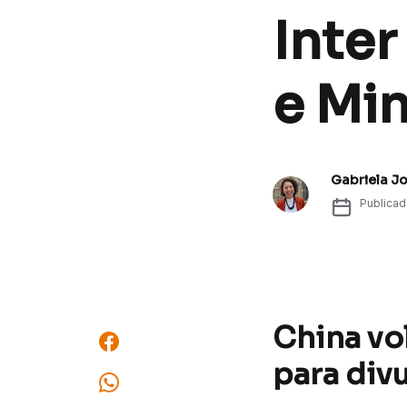
Inter
e Mi
Gabriela J
Publica
China vo
para div