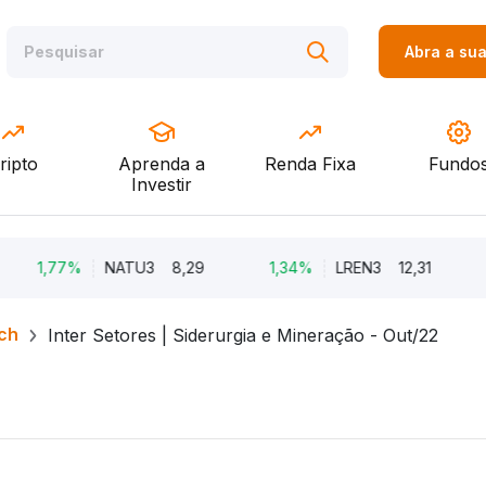
Abra a su
ripto
Aprenda a
Renda Fixa
Fundo
Investir
,77%
NATU3
8,29
1,34%
LREN3
12,31
-8,6
ch
Inter Setores | Siderurgia e Mineração - Out/22