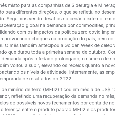
mês misto para as companhias de Siderurgia e Miner
do para diferentes direções, o que se refletiu no des
do. Seguimos vendo desafios no cenário externo, em 
esaceleração global na demanda por commodities, prin
lidando com os impactos da política zero covid impl
m provocando choques na produção do país, bem co
al. O mês também antecipou a Golden Week de celebr
iado que durou toda a primeira semana de outubro. Co
a demanda após o feriado prolongado, o número de n
mbém voltou a subir, elevando os receios quanto a no
actando os níveis de atividade. Internamente, as emp
temporada de resultados do 3T22.
 de minério de ferro (MF62) ficou em média de US$ 1
erior, refletindo uma recuperação da demanda no mês
ceios de possíveis novos fechamentos por conta de no
 diferença entre o produto padrão MF62 e os produto