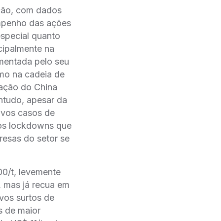
ação, com dados
empenho das ações
especial quanto
cipalmente na
ementada pelo seu
mo na cadeia de
ação do China
ntudo, apesar da
ovos casos de
vos lockdowns que
resas do setor se
00/t, levemente
, mas já recua em
vos surtos de
s de maior