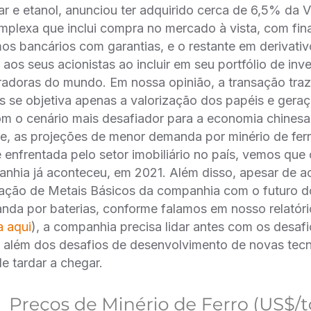
car e etanol, anunciou ter adquirido cerca de 6,5% da
plexa que inclui compra no mercado à vista, com fi
mos bancários com garantias, e o restante em derivativ
r aos seus acionistas ao incluir em seu portfólio de in
radoras do mundo. Em nossa opinião, a transação traz
 se objetiva apenas a valorização dos papéis e geraç
om o cenário mais desafiador para a economia chinesa
, as projeções de menor demanda por minério de ferr
e enfrentada pelo setor imobiliário no país, vemos que
anhia já aconteceu, em 2021. Além disso, apesar de a
ração de Metais Básicos da companhia com o futuro d
anda por baterias, conforme falamos em nosso relatório
a aqui
), a companhia precisa lidar antes com os desafi
, além dos desafios de desenvolvimento de novas tec
 tardar a chegar.