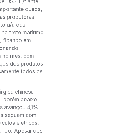
e US$ 11/t ante
importante queda,
 as produtoras
to a/a das
 no frete marítimo
, ficando em
ionando
m no mês, com
eços dos produtos
icamente todos os
úrgica chinesa
1, porém abaixo
ês avançou 4,1%
aís seguem com
culos elétricos,
undo. Apesar dos