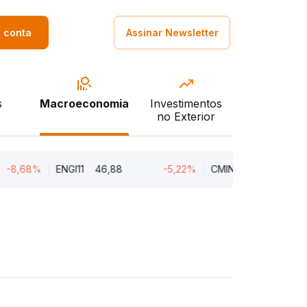
a conta
Assinar Newsletter
s
Macroeconomia
Investimentos
no Exterior
8%
ENGI11
46,88
-5,22%
CMIN3
5,45
-5,2