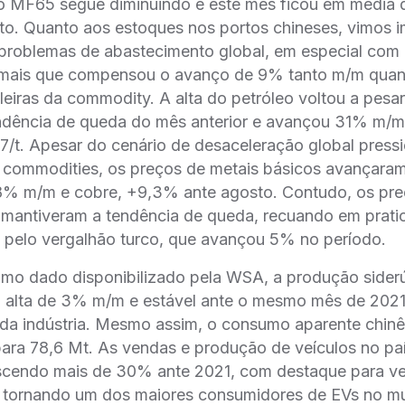
o MF65 segue diminuindo e este mês ficou em média d
to. Quanto aos estoques nos portos chineses, vimos 
 problemas de abastecimento global, em especial com
e mais que compensou o avanço de 9% tanto m/m quan
leiras da commodity. A alta do petróleo voltou a pesar
endência de queda do mês anterior e avançou 31% m/m
7/t. Apesar do cenário de desaceleração global press
 commodities, os preços de metais básicos avançara
,8% m/m e cobre, +9,3% ante agosto. Contudo, os pr
o mantiveram a tendência de queda, recuando em prat
 pelo vergalhão turco, que avançou 5% no período.
imo dado disponibilizado pela WSA, a produção sider
t, alta de 3% m/m e estável ante o mesmo mês de 202
da indústria. Mesmo assim, o consumo aparente chin
ara 78,6 Mt. As vendas e produção de veículos no p
scendo mais de 30% ante 2021, com destaque para veí
e tornando um dos maiores consumidores de EVs no m