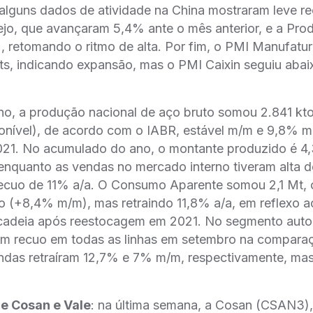
 alguns dados de atividade na China mostraram leve 
jo, que avançaram 5,4% ante o mês anterior, e a Prod
 retomando o ritmo de alta. Por fim, o PMI Manufatur
ts, indicando expansão, mas o PMI Caixin seguiu abai
no, a produção nacional de aço bruto somou 2.841 kt
ponível), de acordo com o IABR, estável m/m e 9,8% 
21. No acumulado do ano, o montante produzido é 4
enquanto as vendas no mercado interno tiveram alta 
 recuo de 11% a/a. O Consumo Aparente somou 2,1 Mt,
o (+8,4% m/m), mas retraindo 11,8% a/a, em reflexo 
cadeia após reestocagem em 2021. No segmento auto
m recuo em todas as linhas em setembro na compara
ndas retraíram 12,7% e 7% m/m, respectivamente, m
e Cosan e Vale
: na última semana, a Cosan (CSAN3)