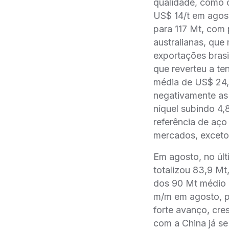
qualidade, como 
US$ 14/t em agos
para 117 Mt, com
australianas, qu
exportações brasi
que reverteu a t
média de US$ 24,
negativamente as
níquel subindo 4
referência de aç
mercados, exceto
Em agosto, no últ
totalizou 83,9 M
dos 90 Mt médio 
m/m em agosto, p
forte avanço, cre
com a China já s