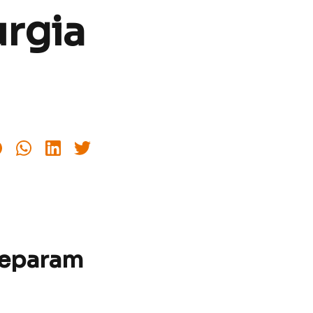
urgia
reparam