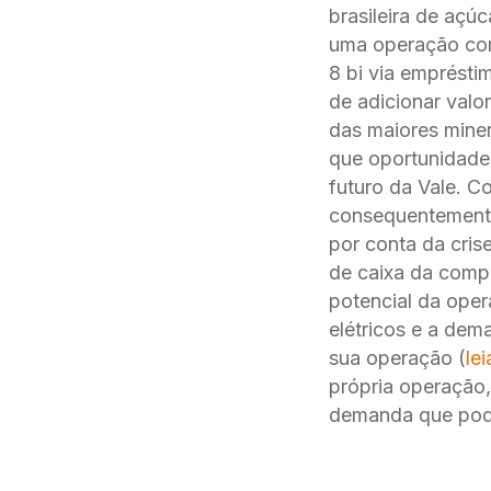
brasileira de açú
uma operação com
8 bi via emprésti
de adicionar valo
das maiores mine
que oportunidades
futuro da Vale. C
consequentemente
por conta da cris
de caixa da comp
potencial da ope
elétricos e a dem
sua operação (
lei
própria operação
demanda que pode