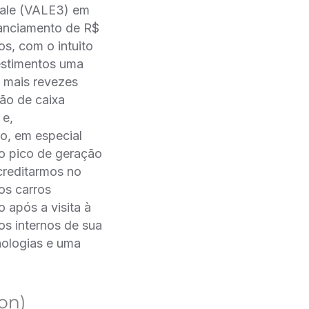
 Vale (VALE3) em
nanciamento de R$
os, com o intuito
vestimentos uma
 mais revezes
ão de caixa
 e,
o, em especial
 o pico de geração
creditarmos no
os carros
 após a visita à
os internos de sua
nologias e uma