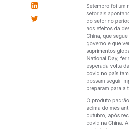
Setembro foi um 
setoriais apontan
do setor no perío
aos efeitos da d
China, que segue 
governo e que ve
suprimentos glob
National Day, fer
esperada volta d
covid no país ta
possam seguir imp
preparam para a 
O produto padrão
acima do mês ant
outubro, após re
covid na China. A