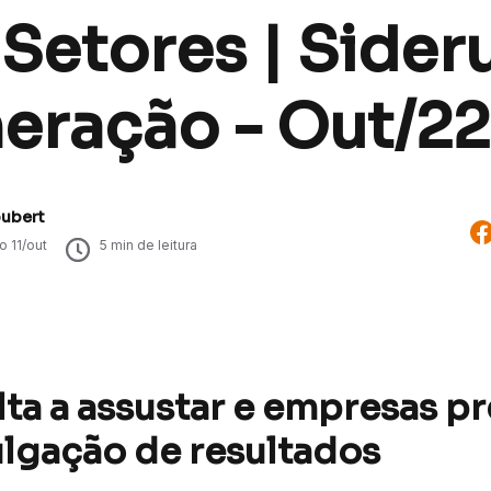
 Setores | Sider
neração - Out/22
oubert
do
11/out
5
min de leitura
lta a assustar e empresas p
ulgação de resultados