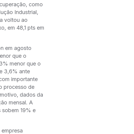
recuperação, como
ução Industrial,
a voltou ao
xo, em 48,1 pts em
on em agosto
menor que o
,3% menor que o
de 3,6% ante
 com importante
ao processo de
motivo, dados da
ção mensal. A
as sobem 19% e
, empresa