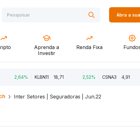
Abra a su
ripto
Aprenda a
Renda Fixa
Fundo
Investir
,64%
KLBN11
18,71
2,52%
CSNA3
4,91
2,5
ch
Inter Setores | Seguradoras | Jun.22