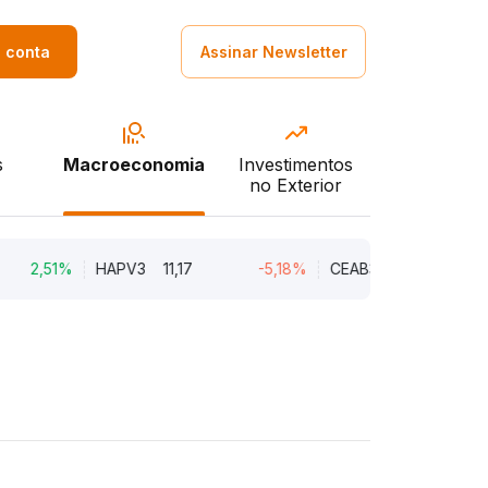
a conta
Assinar Newsletter
s
Macroeconomia
Investimentos
no Exterior
1%
HAPV3
11,17
-5,18%
CEAB3
9,34
-3,91%