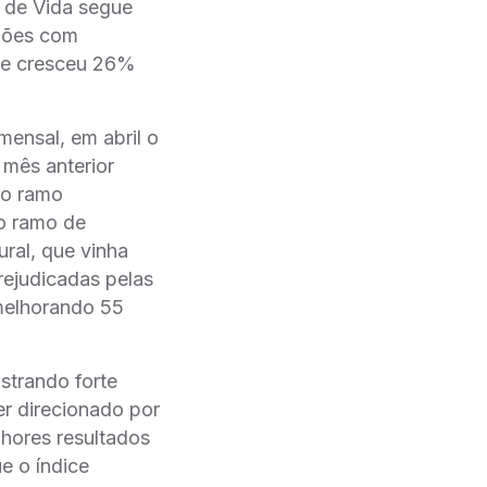
 de Vida segue
hões com
 e cresceu 26%
mensal, em abril o
mês anterior
 no ramo
no ramo de
ural, que vinha
rejudicadas pelas
 melhorando 55
strando forte
er direcionado por
lhores resultados
 o índice