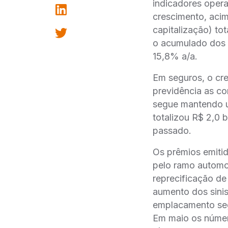
indicadores opera
crescimento, acima
capitalização) 
o acumulado dos q
15,8% a/a.
Em seguros, o cres
previdência as co
segue mantendo um
totalizou R$ 2,0 
passado.
Os prêmios emiti
pelo ramo automot
reprecificação d
aumento dos sinis
emplacamento seg
Em maio os númer