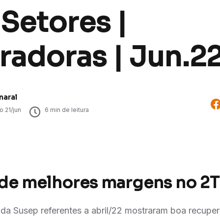
 Setores |
radoras | Jun.2
maral
do
21/jun
6
min de leitura
 de melhores margens no 2T
 da Susep referentes a abril/22 mostraram boa recupera