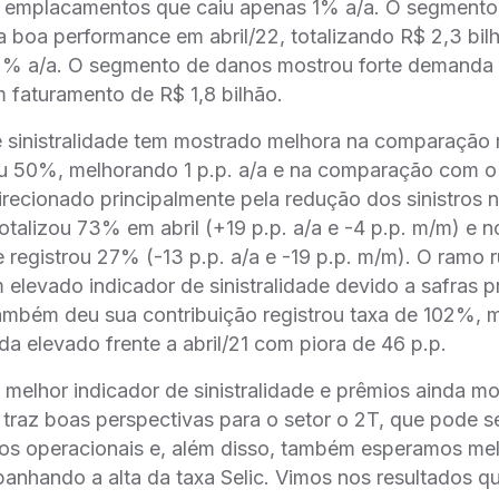
de emplacamentos que caiu apenas 1% a/a. O segmento
boa performance em abril/22, totalizando R$ 2,3 bil
2% a/a. O segmento de danos mostrou forte demanda
 faturamento de R$ 1,8 bilhão.
 sinistralidade tem mostrado melhora na comparação 
ou 50%, melhorando 1 p.p. a/a e na comparação com o 
irecionado principalmente pela redução dos sinistros
otalizou 73% em abril (+19 p.p. a/a e -4 p.p. m/m) e 
registrou 27% (-13 p.p. a/a e -19 p.p. m/m). O ramo r
levado indicador de sinistralidade devido a safras p
mbém deu sua contribuição registrou taxa de 102%,
da elevado frente a abril/21 com piora de 46 p.p.
melhor indicador de sinistralidade e prêmios ainda mo
l traz boas perspectivas para o setor o 2T, que pode s
os operacionais e, além disso, também esperamos me
anhando a alta da taxa Selic. Vimos nos resultados que