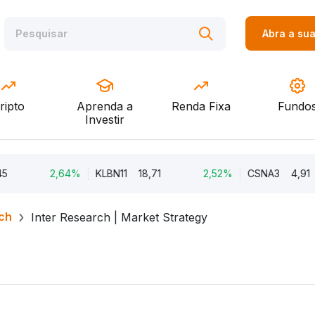
Abra a su
ripto
Aprenda a
Renda Fixa
Fundo
Investir
2,64%
KLBN11
18,71
2,52%
CSNA3
4,91
ch
Inter Research | Market Strategy