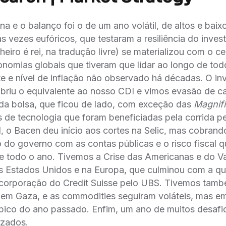
a e o balanço foi o de um ano volátil, de altos e bai
vezes eufóricos, que testaram a resiliência do inves
nheiro é rei, na tradução livre) se materializou com o ce
onomias globais que tiveram que lidar ao longo de to
e e nível de inflação não observado há décadas. O in
briu o equivalente ao nosso CDI e vimos evasão de ca
da bolsa, que ficou de lado, com exceção das
Magnif
de tecnologia que foram beneficiadas pela corrida pela
sil, o Bacen deu início aos cortes na Selic, mas cobran
 governo com as contas públicas e o risco fiscal que,
e todo o ano. Tivemos a Crise das Americanas e do Var
os Estados Unidos e na Europa, que culminou com a qu
ncorporação do Credit Suisse pelo UBS. Tivemos tambe
em Gaza, e as commodities seguiram voláteis, mas e
pico do ano passado. Enfim, um ano de muitos desafi
izados.