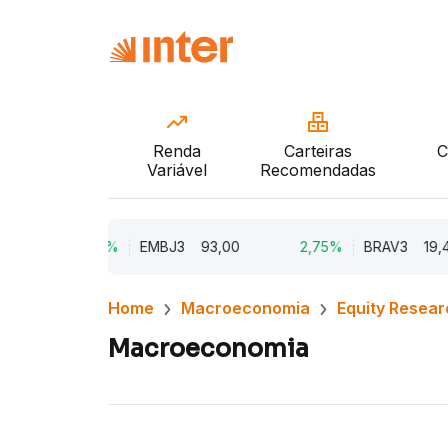
Renda
Carteiras
C
Variável
Recomendadas
5,62%
EMBJ3
93,00
2,75%
BRAV3
19,45
Home
Macroeconomia
Equity Resear
Macroeconomia