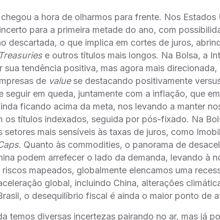
, chegou a hora de olharmos para frente. Nos Estado
 incerto para a primeira metade do ano, com possibili
ão descartada, o que implica em cortes de juros, abrin
Treasuries
e outros títulos mais longos. Na Bolsa, a Inte
 sua tendência positiva, mas agora mais direcionada
empresas de
value
se destacando positivamente versu
ve seguir em queda, juntamente com a inflação, que em
inda ficando acima da meta, nos levando a manter nos
m os títulos indexados, seguida por pós-fixado. Na Bol
 setores mais sensíveis às taxas de juros, como Imobili
Caps
. Quanto às commodities, o panorama de desacele
ina podem arrefecer o lado da demanda, levando à no
os riscos mapeados, globalmente elencamos uma recess
eleração global, incluindo China, alterações climátic
rasil, o desequilíbrio fiscal é ainda o maior ponto de at
a temos diversas incertezas pairando no ar, mas já 