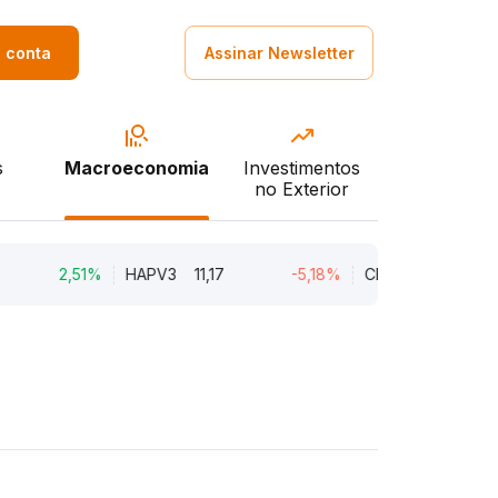
a conta
Assinar Newsletter
s
Macroeconomia
Investimentos
no Exterior
2,51%
HAPV3
11,17
-5,18%
CEAB3
9,34