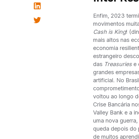
Enfim, 2023 termin
movimentos muitas 
Cash is King
! (di
mais altos nas ec
economia resilient
estrangeiro desco
das
Treasuries
e 
grandes empresas 
artificial. No Bra
comprometimento do
voltou ao longo d
Crise Bancária n
Valley Bank e a i
uma nova guerra, 
queda depois do 
de muitos aprend