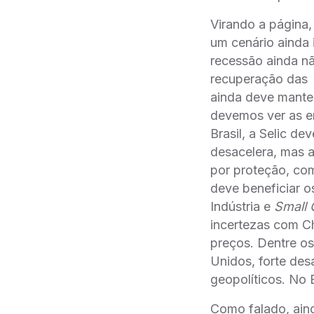
Virando a página
um cenário ainda
recessão ainda n
recuperação das
ainda deve manter
devemos ver as 
Brasil, a Selic de
desacelera, mas a
por proteção, co
deve beneficiar os
Indústria e
Small 
incertezas com Ch
preços. Dentre 
Unidos, forte desac
geopolíticos. No B
Como falado, aind