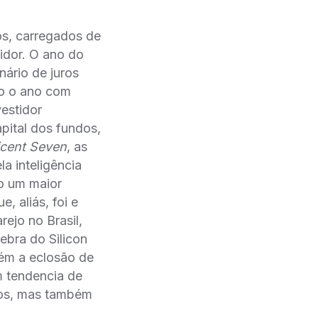
xos, carregados de
tidor. O ano do
nário de juros
do o ano com
vestidor
pital dos fundos,
icent Seven
, as
 inteligência
do um maior
 aliás, foi e
ejo no Brasil,
ebra do Silicon
́m a eclosão de
m tendencia de
os, mas também