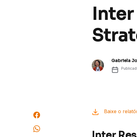
Inter
Stra
Gabriela J
Publica
Baixe o relató
Inter Re