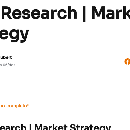
 Research | Mar
tegy
oubert
do
06/dez
rio completo!!
search | Market Strategy