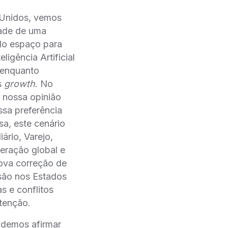
s Unidos, vemos
dade de uma
do espaço para
ligência Artificial
, enquanto
s
growth
. No
 nossa opinião
sa preferência
sa, este cenário
ário, Varejo,
ração global e
va correção de
ão nos Estados
as e conflitos
enção.
podemos afirmar