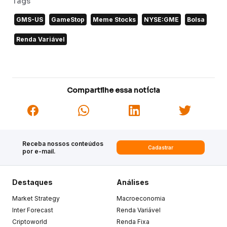
Tags
GMS-US
GameStop
Meme Stocks
NYSE:GME
Bolsa
Renda Variável
Compartilhe essa notícia
Receba nossos conteúdos
Cadastrar
por e-mail.
Destaques
Análises
Market Strategy
Macroeconomia
Inter Forecast
Renda Variável
Criptoworld
Renda Fixa