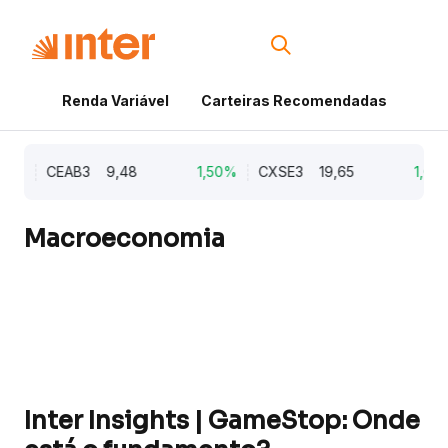
Renda Variável
Carteiras Recomendadas
Cri
1%
CEAB3
9,48
1,50%
CXSE3
19,65
1,03%
Macroeconomia
Inter Insights | GameStop: Onde