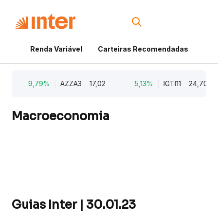
Renda Variável
Carteiras Recomendadas
Cri
9,79%
AZZA3
17,02
5,13%
IGTI11
24,70
Macroeconomia
Guias Inter | 30.01.23