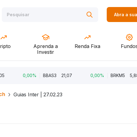
Abra a su
ripto
Aprenda a
Renda Fixa
Fundo
Investir
5
0,00%
BBAS3
21,07
0,00%
BRKM5
5,88
ch
Guias Inter | 27.02.23