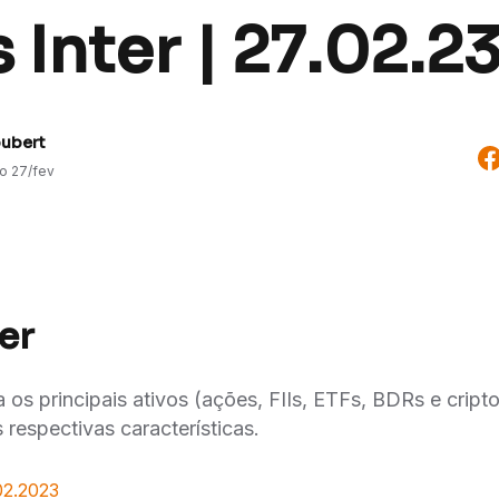
 Inter | 27.02.2
oubert
do
27/fev
er
la os principais ativos (ações, FIIs, ETFs, BDRs e crip
 respectivas características.
02.2023