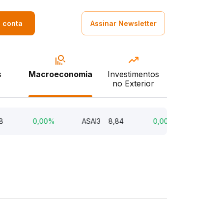
a conta
Assinar Newsletter
s
Macroeconomia
Investimentos
no Exterior
0,00%
ASAI3
8,84
0,00%
AXIA3
53,