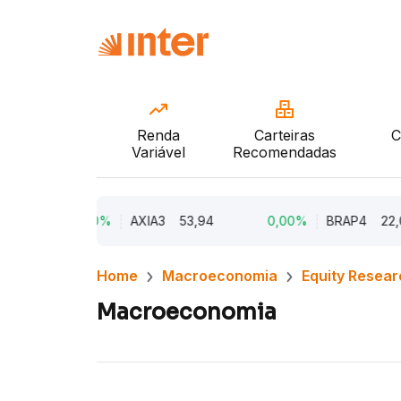
Renda
Carteiras
C
Variável
Recomendadas
4
0,00%
AXIA3
53,94
0,00%
BRAP4
22,0
Home
Macroeconomia
Equity Resear
Macroeconomia