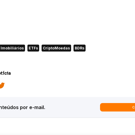
Imobiliários
ETFs
CriptoMoedas
BDRs
tícia
teúdos por e-mail.
C