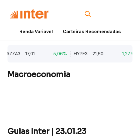
Renda Variável
Carteiras Recomendadas
Cri
AZZA3
17,01
5,06%
HYPE3
21,60
1,27%
Macroeconomia
Guias Inter | 23.01.23