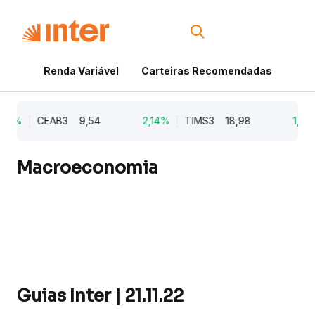
Renda Variável
Carteiras Recomendadas
Cri
73%
CEAB3
9,54
2,14%
TIMS3
18,98
1,50
Macroeconomia
Guias Inter | 21.11.22