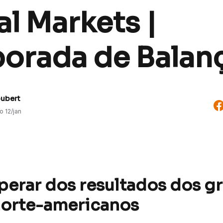
l Markets |
orada de Balan
oubert
do
12/jan
perar dos resultados dos g
norte-americanos