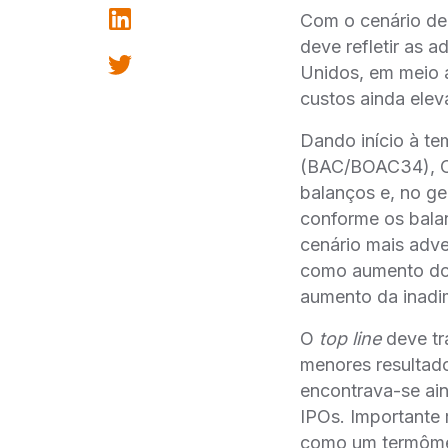
Com o cenário de
deve refletir as 
Unidos, em meio a
custos ainda elev
Dando início à
(BAC/BOAC34), C
balanços e, no g
conforme os bala
cenário mais adve
como aumento dos
aumento da inadim
O
top line
deve tr
menores resultad
encontrava-se ain
IPOs. Importante 
como um termômet