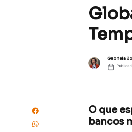
Globa
Temp
Gabriela J
Publica
O que es
bancos 