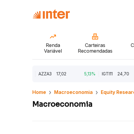
Renda
Carteiras
C
Variável
Recomendadas
9,79%
AZZA3
17,02
5,13%
IGTI11
24,70
Home
Macroeconomia
Equity Resear
Macroeconomia