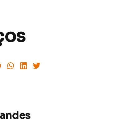
ços
randes