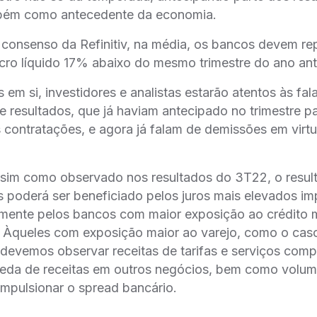
bém como antecedente da economia.
onsenso da Refinitiv, na média, os bancos devem rep
ro líquido 17% abaixo do mesmo trimestre do ano ante
 em si, investidores e analistas estarão atentos às f
e resultados, que já haviam antecipado no trimestre p
contratações, e agora já falam de demissões em virt
ssim como observado nos resultados do 3T22, o result
̃es poderá ser beneficiado pelos juros mais elevados i
almente pelos bancos com maior exposição ao crédito
to. Àqueles com exposição maior ao varejo, como o c
devemos observar receitas de tarifas e serviços co
eda de receitas em outros negócios, bem como volume
impulsionar o spread bancário.