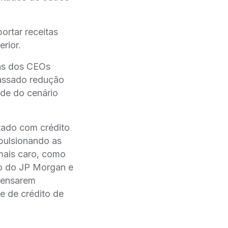
ortar receitas
rior.
alas dos CEOs
assado redução
ude do cenário
ado com crédito
mpulsionando as
 mais caro, como
aso do JP Morgan e
mpensarem
 de crédito de