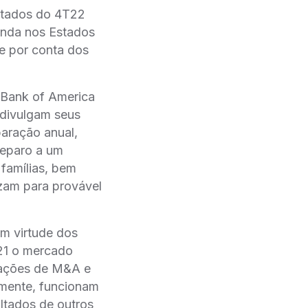
ultados do 4T22
anda nos Estados
te por conta dos
 Bank of America
divulgam seus
ração anual,
reparo a um
famílias, bem
am para provável
m virtude dos
21 o mercado
ações de M&A e
lmente, funcionam
ltados de outros