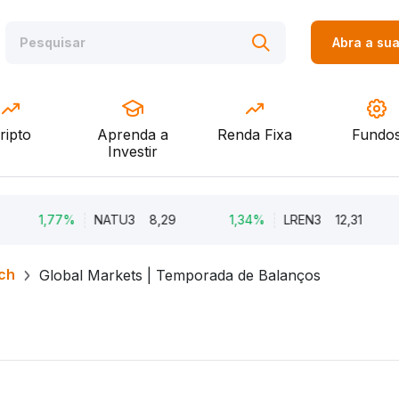
Abra a su
ripto
Aprenda a
Renda Fixa
Fundo
Investir
1,77%
NATU3
8,29
1,34%
LREN3
12,31
ch
Global Markets | Temporada de Balanços