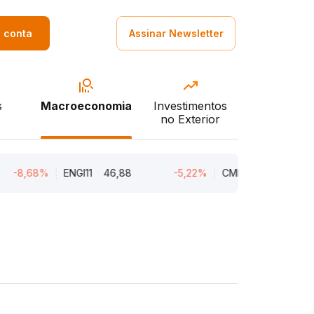
a conta
Assinar Newsletter
s
Macroeconomia
Investimentos
no Exterior
-8,68%
ENGI11
46,88
-5,22%
CMIN3
5,45