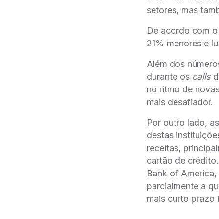
setores, mas tam
De acordo com o c
21% menores e luc
Além dos números
durante os
calls
d
no ritmo de novas 
mais desafiador.
Por outro lado, a
destas instituiço
receitas, princip
cartão de crédi
Bank of America, 
parcialmente a qu
mais curto prazo 