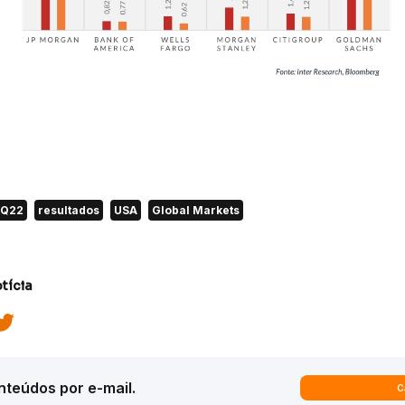
4Q22
resultados
USA
Global Markets
tícia
teúdos por e-mail.
C