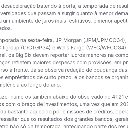
 desaceleração batendo à porta, a temporada de res
adversidades que passam a surgir quanto à menor dem
 um ambiente de juros mais restritivos, e menor apeti
ados.
 temporada na sexta-feira, JP Morgan (JPM/JPMCO34),
itigroup (C/CTGP34) e Wells Fargo (WFC/WFCO34) 
eral, os Big Six devem reportar lucros menores na compa
nços refletem maiores despesas com provisões, em p
rso à frente. Já se observa redução de poupança das 
 empréstimos de curto prazo, e os bancos se organiz
plência ao longo do ano.
azer números também abaixo do observado no 4T21 e
os com o braço de investimentos, uma vez que em 20
da bastante aquecido por emissões de créditos, oper
ressaltar que os resultados dos grandes bancos, gera
ro não só da temporada, antecipando parte dos resu