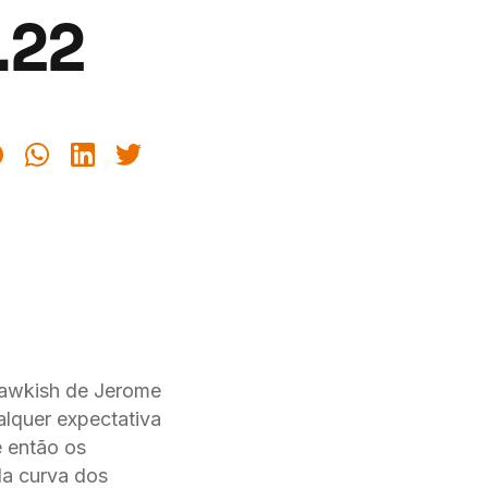
.22
hawkish de Jerome
lquer expectativa
e então os
da curva dos