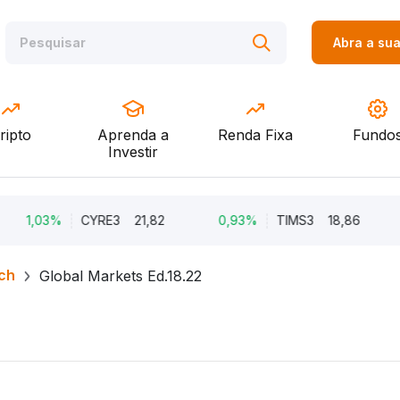
Abra a su
ripto
Aprenda a
Renda Fixa
Fundo
Investir
03%
CYRE3
21,82
0,93%
TIMS3
18,86
0,8
ch
Global Markets Ed.18.22