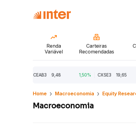
Renda
Carteiras
C
Variável
Recomendadas
2,21%
CEAB3
9,48
1,50%
CXSE3
19,65
1,
Home
Macroeconomia
Equity Resear
Macroeconomia