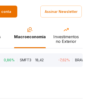
a conta
Assinar Newsletter
s
Macroeconomia
Investimentos
no Exterior
6%
SMFT3
18,42
-7,62%
BRAV3
18,45
-5,1