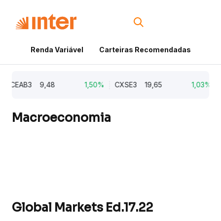
Renda Variável
Carteiras Recomendadas
Cri
CEAB3
9,48
1,50%
CXSE3
19,65
1,03%
CY
Macroeconomia
Global Markets Ed.17.22