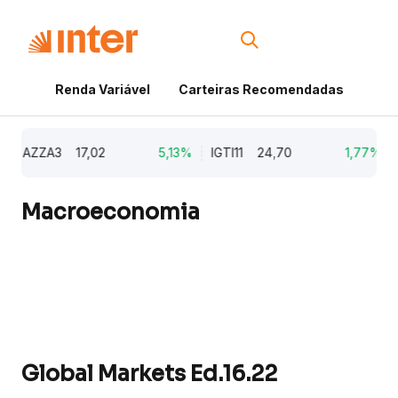
Renda Variável
Carteiras Recomendadas
Cri
AZZA3
17,02
5,13%
IGTI11
24,70
1,77%
NA
Macroeconomia
Global Markets Ed.16.22