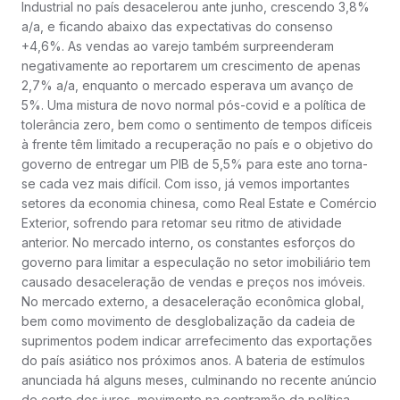
Industrial no país desacelerou ante junho, crescendo 3,8%
a/a, e ficando abaixo das expectativas do consenso
+4,6%. As vendas ao varejo também surpreenderam
negativamente ao reportarem um crescimento de apenas
2,7% a/a, enquanto o mercado esperava um avanço de
5%. Uma mistura de novo normal pós-covid e a política de
tolerância zero, bem como o sentimento de tempos difíceis
à frente têm limitado a recuperação no país e o objetivo do
governo de entregar um PIB de 5,5% para este ano torna-
se cada vez mais difícil. Com isso, já vemos importantes
setores da economia chinesa, como Real Estate e Comércio
Exterior, sofrendo para retomar seu ritmo de atividade
anterior. No mercado interno, os constantes esforços do
governo para limitar a especulação no setor imobiliário tem
causado desaceleração de vendas e preços nos imóveis.
No mercado externo, a desaceleração econômica global,
bem como movimento de desglobalização da cadeia de
suprimentos podem indicar arrefecimento das exportações
do país asiático nos próximos anos. A bateria de estímulos
anunciada há alguns meses, culminando no recente anúncio
de corte dos juros, movimento na contramão da política