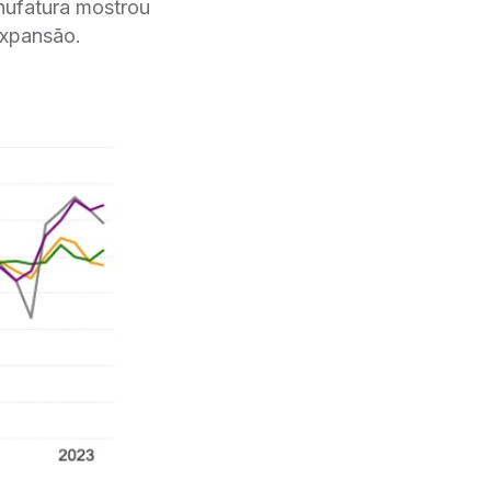
nufatura mostrou
expansão.