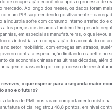
ado de recuperação econômica após o processo de re
m o mercado. Ao longo dos meses, os dados foram mais
com um PIB surpreendendo positivamente – carregado
o a indústria sofre com consumo interno arrefecido e
s altos preços dos insumos também têm pesado nega
anhias, em especial as manufatureiras, o que levou 
lucros industriais na comparação do acumulado no an
se no setor imobiliário, com entregas em atrasos, ausên
governo contra a especulação limitando o apetite no s
mento da economia chinesa nas últimas décadas, além 
lavancagem e passando por um processo de reestrutur
 revezes, o que esperar para a segunda maior ec
do ano e o futuro?
a, os dados de PMI mostraram comportamento misto na
nufatura oficial registrou 48,8 pontos, em nível contr