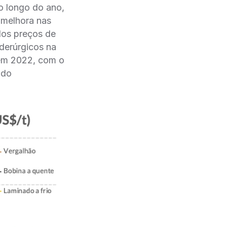
o longo do ano,
 melhora nas
dos preços de
derúrgicos na
em 2022, com o
ndo