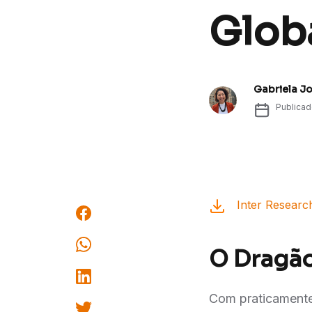
Globa
Gabriela J
Publica
Inter Researc
O Dragã
Com praticamente 