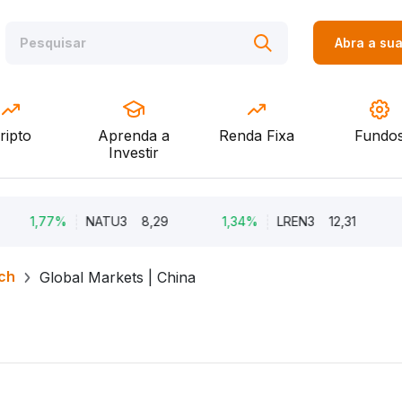
Abra a su
ripto
Aprenda a
Renda Fixa
Fundo
Investir
,77%
NATU3
8,29
1,34%
LREN3
12,31
-8,6
ch
Global Markets | China