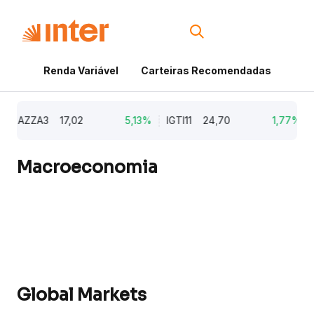
Renda Variável
Carteiras Recomendadas
Cri
AZZA3
17,02
5,13%
IGTI11
24,70
1,77%
NA
Macroeconomia
Global Markets