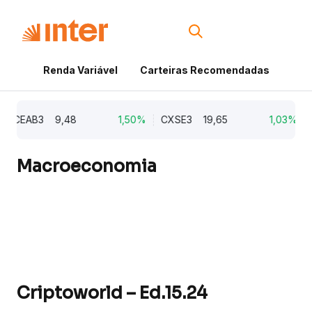
Renda Variável
Carteiras Recomendadas
Cri
CEAB3
9,48
1,50%
CXSE3
19,65
1,03%
CY
Macroeconomia
Criptoworld – Ed.15.24