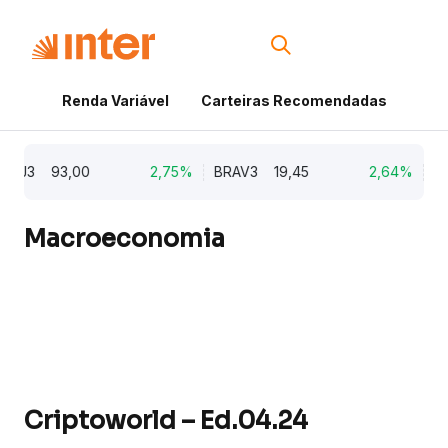
Renda Variável
Carteiras Recomendadas
Cri
J3
93,00
2,75%
BRAV3
19,45
2,64%
KLBN1
Macroeconomia
Criptoworld – Ed.04.24