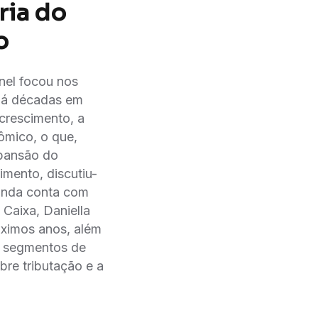
ria do
o
inel focou nos
á décadas em
 crescimento, a
ômico, o que,
xpansão do
imento, discutiu-
 ainda conta com
 Caixa, Daniella
ximos anos, além
os segmentos de
re tributação e a