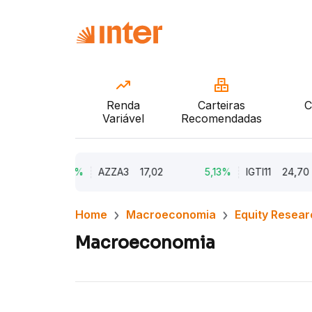
Renda
Carteiras
C
Variável
Recomendadas
9,79%
AZZA3
17,02
5,13%
IGTI11
24,70
Home
Macroeconomia
Equity Resear
Macroeconomia