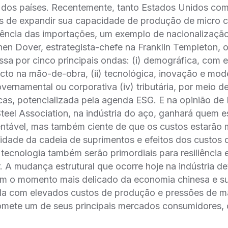
ão dos países. Recentemente, tanto Estados Unidos com
 de expandir sua capacidade de produção de micro 
̂ncia das importações, um exemplo de nacionalização
n Dover, estrategista-chefe na Franklin Templeton, o
sa por cinco principais ondas: (i) demográfica, com
cto na mão-de-obra, (ii) tecnológica, inovação e mod
 governamental ou corporativa (iv) tributária, por meio 
icas, potencializada pela agenda ESG. E na opinião d
teel Association, na indústria do aço, ganhará quem e
entável, mas também ciente de que os custos estarão
dade da cadeia de suprimentos e efeitos dos custos d
tecnologia também serão primordiais para resiliência
. A mudança estrutural que ocorre hoje na indústria d
m o momento mais delicado da economia chinesa e sua
lida com elevados custos de produção e pressões de m
omete um de seus principais mercados consumidores, 