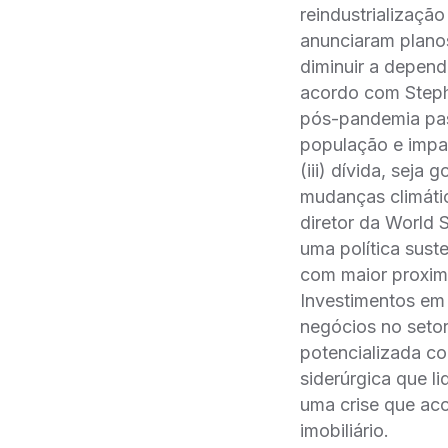
reindustrializaç
anunciaram planos
diminuir a depende
acordo com Stephe
pós-pandemia pas
população e impa
(iii) dívida, seja
mudanças climát
diretor da World S
uma política sust
com maior proximi
Investimentos em 
negócios no setor
potencializada co
siderúrgica que 
uma crise que ac
imobiliário.