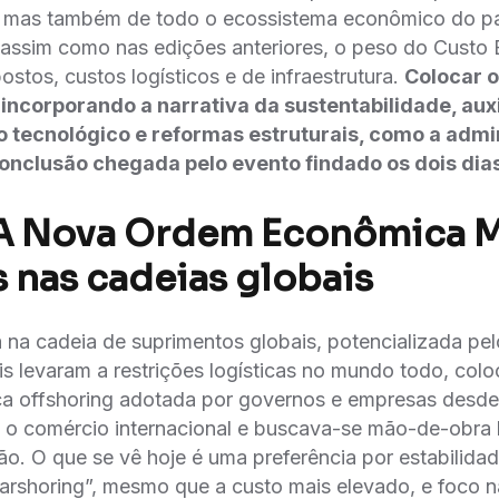
e, mas também de todo o ecossistema econômico do paí
assim como nas edições anteriores, o peso do Custo B
stos, custos logísticos e de infraestrutura.
Colocar o
incorporando a narrativa da sustentabilidade, auxi
tecnológico e reformas estruturais, como a admin
a conclusão chegada pelo evento findado os dois dia
: A Nova Ordem Econômica M
 nas cadeias globais
 na cadeia de suprimentos globais, potencializada pel
s levaram a restrições logísticas no mundo todo, co
ítica offshoring adotada por governos e empresas desde
o comércio internacional e buscava-se mão-de-obra
̃o. O que se vê hoje é uma preferência por estabilida
arshoring”, mesmo que a custo mais elevado, e foco n