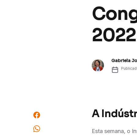
Congr
2022
Gabriela J
Publica
A Indúst
Esta semana, o In