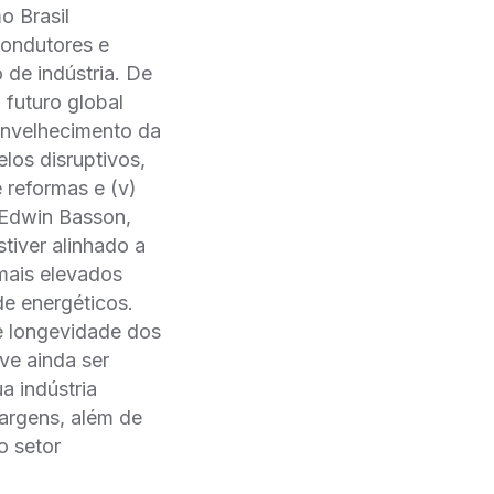
o Brasil
condutores e
 de indústria. De
 futuro global
 envelhecimento da
elos disruptivos,
de reformas e (v)
e Edwin Basson,
stiver alinhado a
 mais elevados
e energéticos.
 e longevidade dos
eve ainda ser
 indústria
argens, além de
o setor