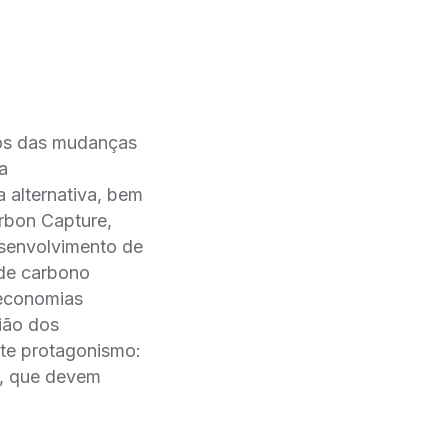
os das mudanças
 a
a alternativa, bem
arbon Capture,
desenvolvimento de
 de carbono
s economias
ião dos
ste protagonismo:
s, que devem