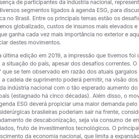
nça de participantes da indústria nacional, representa
diversos segmentos ligados à agenda ESG, para discus
rgica no Brasil. Entre os principais temas estão os des
enos globalizado, custos de insumos mais elevados e
que ganha cada vez mais importância no exterior e aqu
ciar destes movimentos.
última edição em 2019, a impressão que tivemos foi 
a situação do país, apesar dos desafios correntes. 
” que se tem observado em razão dos atuais gargalos l
a cadeia de suprimento poderá permitir, na visão dos
 da indústria nacional com o tão esperado aumento d
país (estagnado há cinco décadas). Além disso, o m
genda ESG deverá propiciar uma maior demanda pelo a
siderúrgicas brasileiras poderiam sair na frente, consi
ndamento de descabonização, seja via consumo de en
iados, fruto de investimentos tecnológicos. O principa
scimento da economia nacional, que limita a expansão 