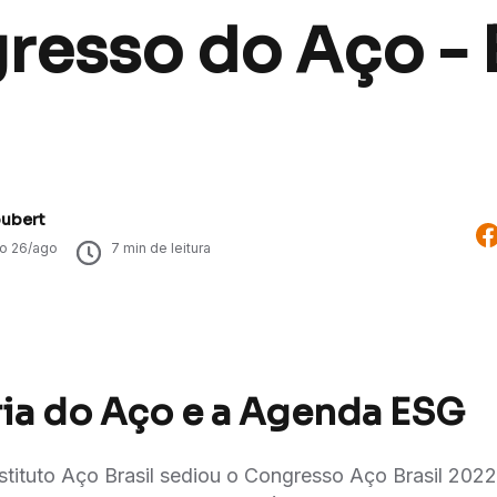
esso do Aço - B
oubert
do
26/ago
7
min de leitura
ria do Aço e a Agenda ESG
stituto Aço Brasil sediou o Congresso Aço Brasil 202