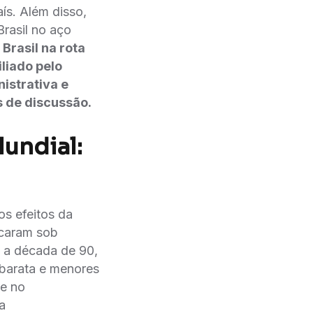
s. Além disso,
rasil no aço
 Brasil na rota
liado pelo
istrativa e
s de discussão.
undial:
os efeitos da
locaram sob
 a década de 90,
 barata e menores
de no
a