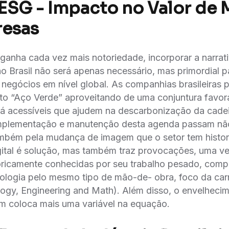
: ESG - Impacto no Valor de
resas
anha cada vez mais notoriedade, incorporar a narrat
o Brasil não será apenas necessário, mas primordial p
negócios em nível global. As companhias brasileira
to “Aço Verde” aproveitando de uma conjuntura favora
já acessíveis que ajudem na descarbonização da cade
mplementação e manutenção desta agenda passam na
mbém pela mudança de imagem que o setor tem histo
gital é solução, mas também traz provocações, uma v
storicamente conhecidas por seu trabalho pesado, co
ologia pelo mesmo tipo de mão-de- obra, foco da ca
ogy, Engineering and Math). Além disso, o envelheci
m coloca mais uma variável na equação.