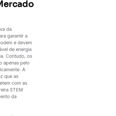
 Mercado
iva da
ara garantir a
s podem e devem
́vel de energia
ia. Contudo, os
̃o apenas pelo
ricamente. A
ez que as
mpetem com as
rreira STEM
mento da