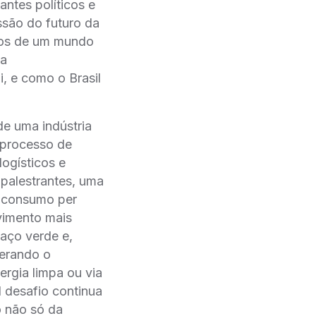
ntes políticos e
são do futuro da
afios de um mundo
 a
i, e como o Brasil
de uma indústria
O processo de
ogísticos e
 palestrantes, uma
o consumo per
ovimento mais
ço verde e,
derando o
ergia limpa ou via
l desafio continua
não só da