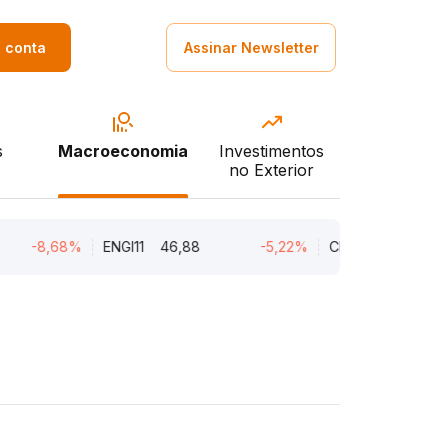
a conta
Assinar Newsletter
s
Macroeconomia
Investimentos
no Exterior
8,68%
ENGI11
46,88
-5,22%
CMIN3
5,45
-