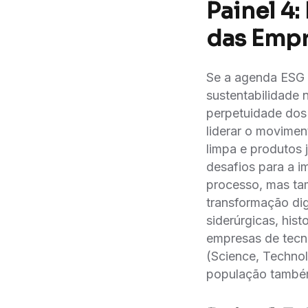
Painel 4
das Emp
Se a agenda ESG g
sustentabilidade n
perpetuidade dos 
liderar o movimen
limpa e produtos 
desafios para a i
processo, mas ta
transformação di
siderúrgicas, hi
empresas de tecn
(Science, Technol
população també