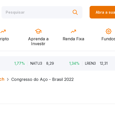
Abra a su
ripto
Aprenda a
Renda Fixa
Fundo
Investir
1,77%
NATU3
8,29
1,34%
LREN3
12,31
-
ch
Congresso do Aço - Brasil 2022