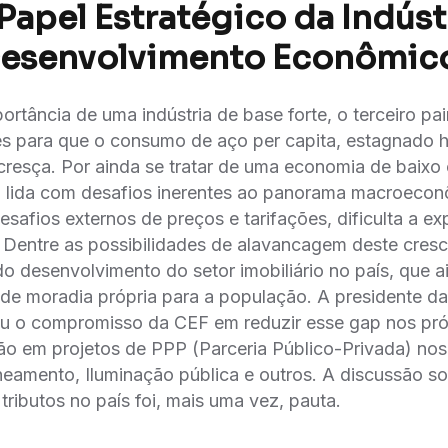
 Papel Estratégico da Indúst
Desenvolvimento Econômic
rtância de uma indústria de base forte, o terceiro pa
es para que o consumo de aço per capita, estagnado h
cresça. Por ainda se tratar de uma economia de baixo
eira lida com desafios inerentes ao panorama macroecon
afios externos de preços e tarifações, dificulta a e
 Dentre as possibilidades de alavancagem deste cresc
do desenvolvimento do setor imobiliário no país, que
 de moradia própria para a população. A presidente da
u o compromisso da CEF em reduzir esse gap nos pró
ão em projetos de PPP (Parceria Público-Privada) n
neamento, Iluminação pública e outros. A discussão sob
 tributos no país foi, mais uma vez, pauta.