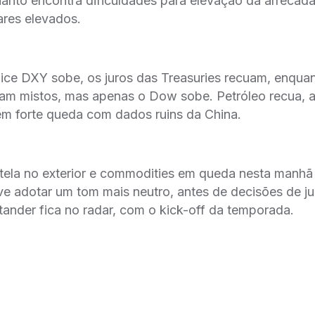
anto encontra dificuldades para elevação da arrecada
res elevados.
ndice DXY sobe, os juros das Treasuries recuam, enqua
am mistos, mas apenas o Dow sobe. Petróleo recua, 
, em forte queda com dados ruins da China.
tela no exterior e commodities em queda nesta manhã
 adotar um tom mais neutro, antes de decisões de juro
ander fica no radar, com o kick-off da temporada.