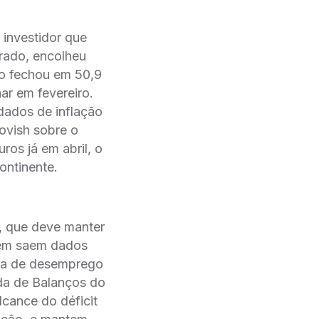
 investidor que
erado, encolheu
to fechou em 50,9
ar em fevereiro.
dos de inflação
ovish sobre o
ros já em abril, o
ontinente.
, que deve manter
bém saem dados
axa de desemprego
da de Balanços do
cance do déficit