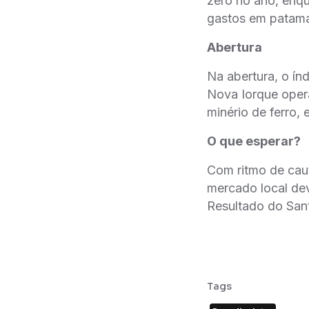
zero no ano, enqu
gastos em patama
Abertura
Na abertura, o í
Nova Iorque oper
minério de ferro
O que esperar?
Com ritmo de cau
mercado local deve
Resultado do Sant
Tags