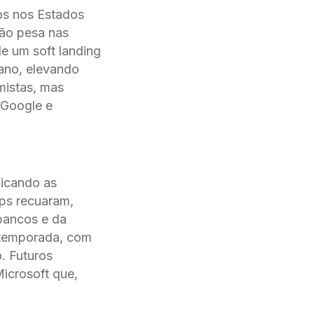
ros nos Estados
ão pesa nas
e um soft landing
 ano, elevando
mistas, mas
 Google e
ficando as
ps recuaram,
bancos e da
a temporada, com
. Futuros
icrosoft que,