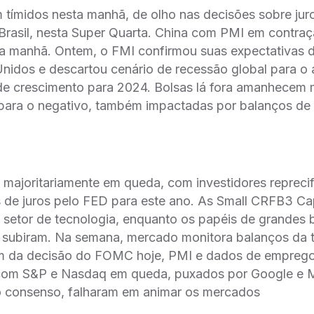
ímidos nesta manhã, de olho nas decisões sobre ju
Brasil, nesta Super Quarta. China com PMI em contraç
 manhã. Ontem, o FMI confirmou suas expectativas d
nidos e descartou cenário de recessão global para o
de crescimento para 2024. Bolsas lá fora amanhecem 
ara o negativo, também impactadas por balanços de
s majoritariamente em queda, com investidores repreci
s de juros pelo FED para este ano. As Small CRFB3 Ca
setor de tecnologia, enquanto os papéis de grandes 
al subiram. Na semana, mercado monitora balanços d
ém da decisão do FOMC hoje, PMI e dados de emprego
com S&P e Nasdaq em queda, puxados por Google e M
 consenso, falharam em animar os mercados