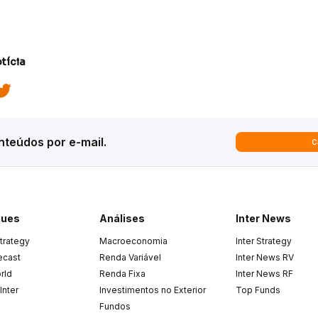
tícia
teúdos por e-mail.
C
ques
Análises
Inter News
trategy
Macroeconomia
Inter Strategy
recast
Renda Variável
Inter News RV
rld
Renda Fixa
Inter News RF
Inter
Investimentos no Exterior
Top Funds
Fundos