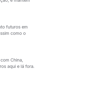
ção, e mantem
nto futuros em
assim como o
 com China,
s aqui e lá fora.