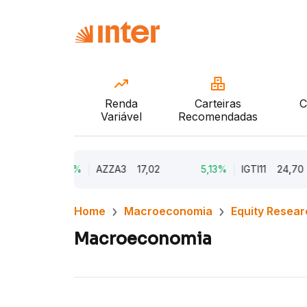
Renda
Carteiras
C
Variável
Recomendadas
9,79%
AZZA3
17,02
5,13%
IGTI11
24,70
Home
Macroeconomia
Equity Resear
Macroeconomia