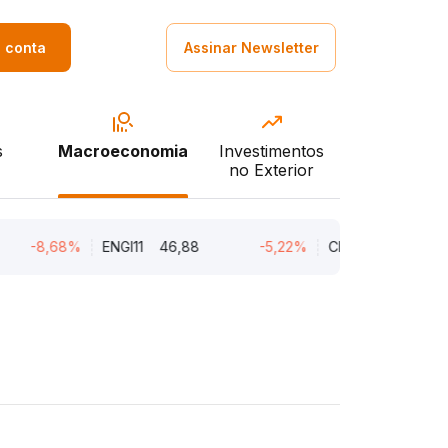
a conta
Assinar Newsletter
s
Macroeconomia
Investimentos
no Exterior
-8,68%
ENGI11
46,88
-5,22%
CMIN3
5,45