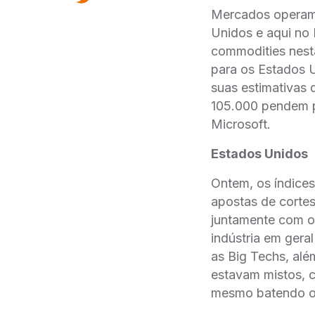
Mercados operam t
Unidos e aqui no 
commodities nesta
para os Estados U
suas estimativas 
105.000 pendem p
Microsoft.
Estados Unidos
Ontem, os índice
apostas de corte
juntamente com o 
indústria em ger
as Big Techs, al
estavam mistos, 
mesmo batendo o