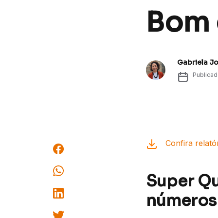
Bom d
Gabriela J
Publica
Confira relató
Super Q
números 