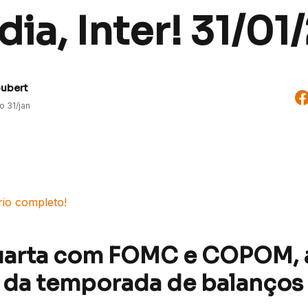
ia, Inter! 31/01
oubert
do
31/jan
rio completo!
uarta com FOMC e COPOM, 
da temporada de balanços