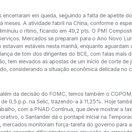
as encerraram em queda, seguindo a falta de apetite do
 há meses. A atividade fabril na China, conforme o esp
iminuiu o ritmo, ficando em 49,2 pts. O PMI Compos
Serviços. Mercados se preparam para o Ano Novo Lun
 estavam estáveis nesta manhã, enquanto aguardam da
ança de tom dos dirigentes do BCE, com falas mais d
ão, tem elevados as apostas de um início de corte de ju
do, considerando a situação econômica delicada no c
 além da decisão do FOMC, temos também o COPOM
 de 0,5 p.p. na Selic, trazendo-a à 11,25%. Hoje tam
abalho, com a PNAD Contínua, que deve mostrar a t
rativo, o Santander dá o pontapé inicial na Tempora
o, mercados monitoram força-tarefa do governo para al