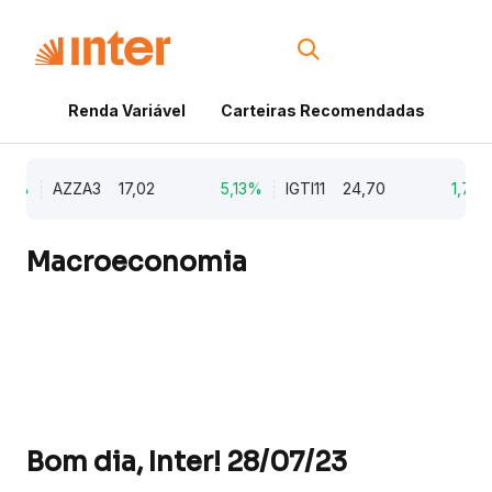
Renda Variável
Carteiras Recomendadas
Cri
9%
AZZA3
17,02
5,13%
IGTI11
24,70
1,77%
Macroeconomia
Bom dia, Inter! 28/07/23