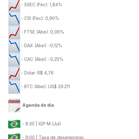
- SSEC (Fec): 1,84%
- CSI (Fec): 0,90%
- FTSE (Abe): 0,06%
- DAX (Abe): -0,12%
- CAC (Abe): -0,25%
- Dólar: R$ 4,76
- BTC (Abe): US$ 29.211
Agenda do dia
- 8:30 | IGP-M (Jul)
- 9:00 | Taxa de desemprego