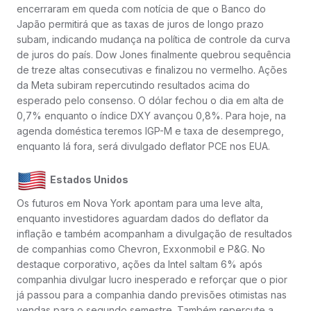
encerraram em queda com notícia de que o Banco do
Japão permitirá que as taxas de juros de longo prazo
subam, indicando mudança na política de controle da curva
de juros do país. Dow Jones finalmente quebrou sequência
de treze altas consecutivas e finalizou no vermelho. Ações
da Meta subiram repercutindo resultados acima do
esperado pelo consenso. O dólar fechou o dia em alta de
0,7% enquanto o índice DXY avançou 0,8%. Para hoje, na
agenda doméstica teremos IGP-M e taxa de desemprego,
enquanto lá fora, será divulgado deflator PCE nos EUA.
Estados Unidos
Os futuros em Nova York apontam para uma leve alta,
enquanto investidores aguardam dados do deflator da
inflação e também acompanham a divulgação de resultados
de companhias como Chevron, Exxonmobil e P&G. No
destaque corporativo, ações da Intel saltam 6% após
companhia divulgar lucro inesperado e reforçar que o pior
já passou para a companhia dando previsões otimistas nas
vendas para o segundo semestre. Também repercute a