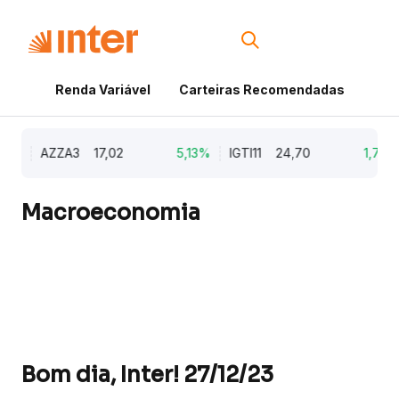
Renda Variável
Carteiras Recomendadas
Cri
9%
AZZA3
17,02
5,13%
IGTI11
24,70
1,77%
Macroeconomia
Bom dia, Inter! 27/12/23