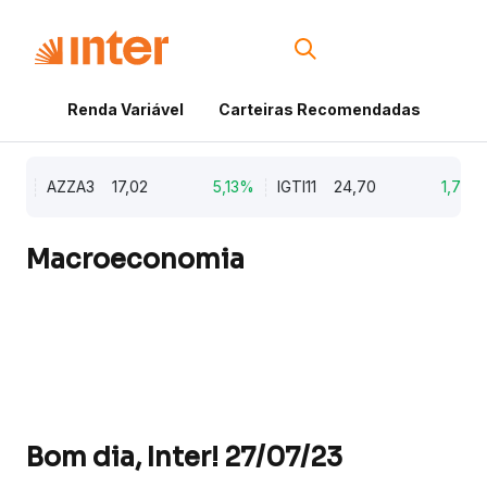
Renda Variável
Carteiras Recomendadas
Cri
9%
AZZA3
17,02
5,13%
IGTI11
24,70
1,77%
Macroeconomia
Bom dia, Inter! 27/07/23