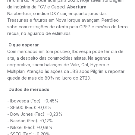
reforma do IR pode ficar para 2024. Hoje saem sondagem
da Indústria da FGV e Caged.
Abertura
Na abertura, o índice DXY cai, enquanto juros das
Treasuries e futuros em Nova Iorque avançam. Petróleo
sobe com restrições de oferta pela OPEP e minério de ferro
recua, no aguardo de estímulos.
O que esperar
Com mercados em tom positivo, Ibovespa pode ter dia de
alta, a despeito das commodities mistas. Na agenda
corporativa, saem balanços de Vale, Gol, Hypera e
Multiplan. Atenção às ações da JBS após Pilgrim's reportar
queda de mais de 80% no lucro do 2T23.
Dados de mercado
- Ibovespa (Fec): +0,45%
- SP500 (Fec): -0,01%
- Dow Jones (Fec): +0,23%
- Nasdaq (Fec): -0,12%
- Nikkei (Fec): +0,68%
- SSEC (Fec): -0,20%