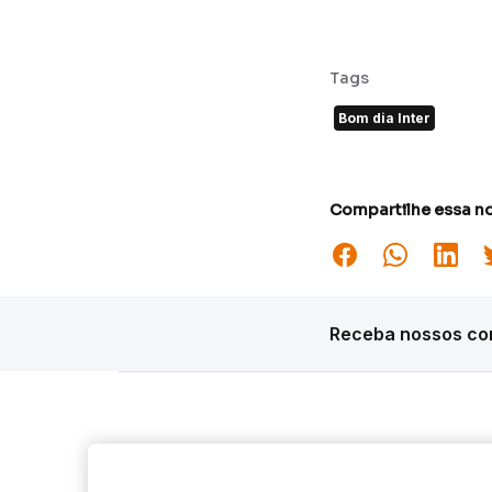
Tags
Bom dia Inter
Compartilhe essa no
Receba nossos con
Siga o Inter
Desta
Market S