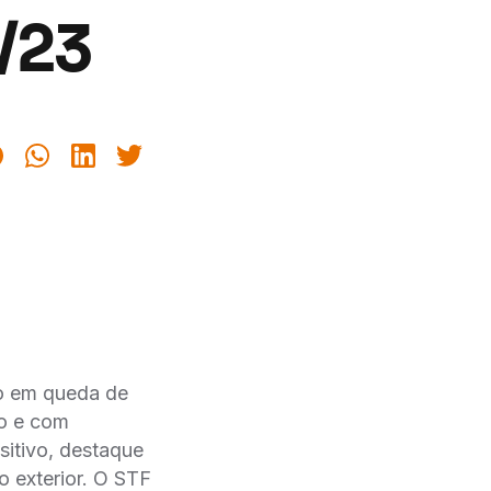
/23
o em queda de
co e com
itivo, destaque
o exterior. O STF