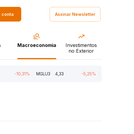
a conta
Assinar Newsletter
s
Macroeconomia
Investimentos
no Exterior
-10,31%
MGLU3
4,33
-5,25%
ENGI11
47,05