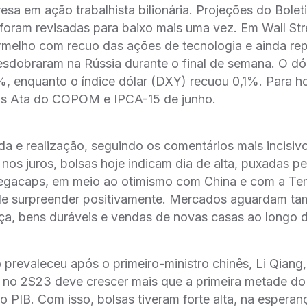
resa em ação trabalhista bilionária. Projeções do Bole
foram revisadas para baixo mais uma vez. Em Wall Str
rmelho com recuo das ações de tecnologia e ainda re
sdobraram na Rússia durante o final de semana. O dól
, enquanto o índice dólar (DXY) recuou 0,1%. Para h
os Ata do COPOM e IPCA-15 de junho.
a e realização, seguindo os comentários mais incisiv
 nos juros, bolsas hoje indicam dia de alta, puxadas p
egacaps, em meio ao otimismo com China e com a T
e surpreender positivamente. Mercados aguardam t
ça, bens duráveis e vendas de novas casas ao longo 
 prevaleceu após o primeiro-ministro chinês, Li Qiang,
 no 2S23 deve crescer mais que a primeira metade do 
 PIB. Com isso, bolsas tiveram forte alta, na espera