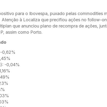
positivo para o Ibovespa, puxado pelas commodities 
 Atenção à Localiza que precifiou ações no follow-o
ltiplan que anunciou plano de recompra de ações, ju
CP, assim como Porto.
ado
: -0,62%
0,45%
): -0,04%
1,16%
0,49%
,23%
94%
0,03%
,03%