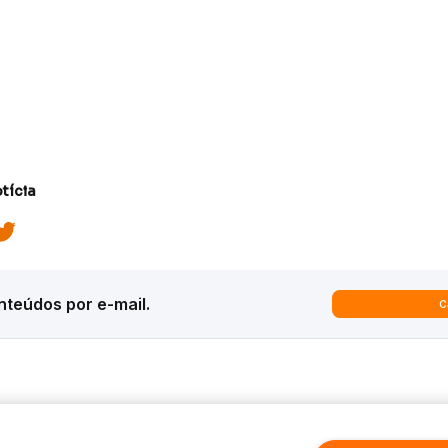
tícia
teúdos por e-mail.
C
ques
Análises
Inter News
trategy
Macroeconomia
Inter Strategy