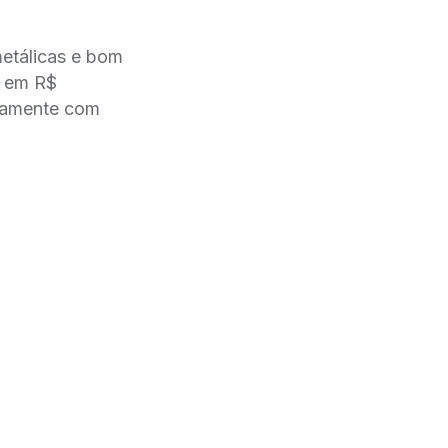
metálicas e bom
n em R$
ntamente com