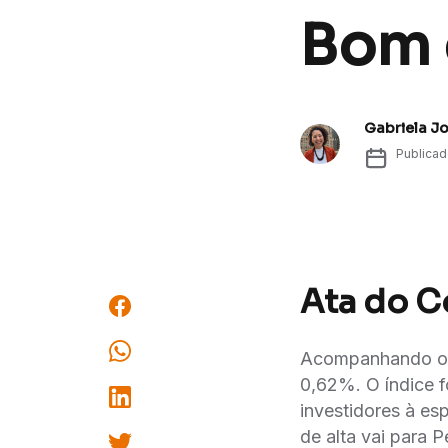
Bom d
Gabriela J
Publica
Ata do C
Acompanhando os 
0,62%. O índice f
investidores à e
de alta vai para 