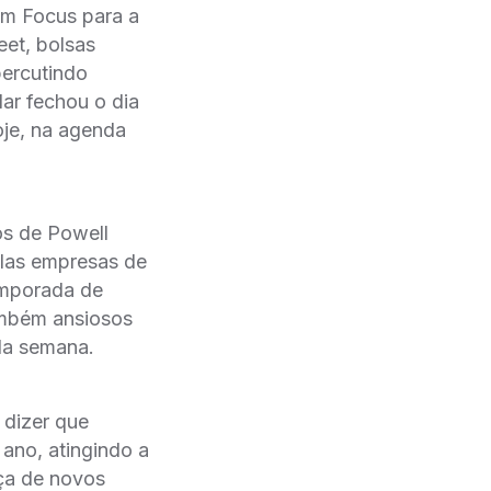
tim Focus para a
eet, bolsas
percutindo
ar fechou o dia
oje, na agenda
os de Powell
elas empresas de
emporada de
ambém ansiosos
da semana.
 dizer que
ano, atingindo a
nça de novos