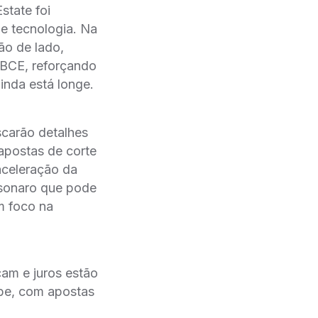
state foi
de tecnologia. Na
ão de lado,
 BCE, reforçando
inda está longe.
scarão detalhes
apostas de corte
aceleração da
lsonaro que pode
m foco na
çam e juros estão
obe, com apostas