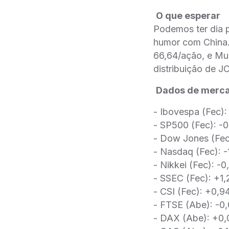
O que esperar
Podemos ter dia 
humor com China.
66,64/ação, e Mu
distribuição de J
Dados de merc
- Ibovespa (Fec)
- SP500 (Fec): -
- Dow Jones (Fec
- Nasdaq (Fec): -
- Nikkei (Fec): -
- SSEC (Fec): +1
- CSI (Fec): +0,
- FTSE (Abe): -
- DAX (Abe): +0