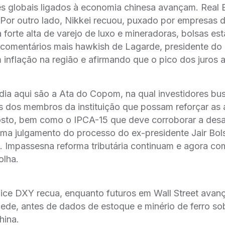
es globais ligados à economia chinesa avançam. Real E
 Por outro lado, Nikkei recuou, puxado por empresas 
 forte alta de varejo de luxo e mineradoras, bolsas est
 comentários mais hawkish de Lagarde, presidente do
nflação na região e afirmando que o pico dos juros a
ia aqui são a Ata do Copom, na qual investidores bu
s dos membros da instituição que possam reforçar as 
gosto, bem como o IPCA-15 que deve corroborar a des
toma julgamento do processo do ex-presidente Jair Bo
el. Impassesna reforma tributária continuam e agora co
olha.
dice DXY recua, enquanto futuros em Wall Street avan
cede, antes de dados de estoque e minério de ferro s
hina.