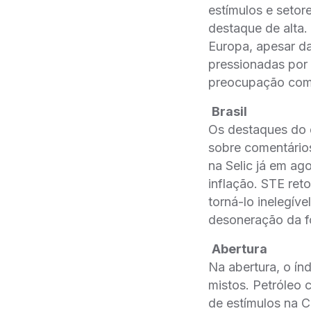
estímulos e setor
destaque de alta.
Europa, apesar da
pressionadas por
preocupação com i
Brasil
Os destaques do d
sobre comentário
na Selic já em a
inflação. STE re
torná-lo inelegív
desoneração da f
Abertura
Na abertura, o ín
mistos. Petróleo 
de estímulos na C