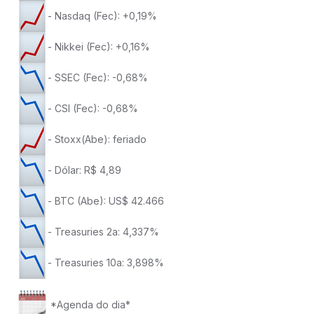
- Nasdaq (Fec): +0,19%
- Nikkei (Fec): +0,16%
- SSEC (Fec): -0,68%
- CSI (Fec): -0,68%
- Stoxx(Abe): feriado
- Dólar: R$ 4,89
- BTC (Abe): US$ 42.466
- Treasuries 2a: 4,337%
- Treasuries 10a: 3,898%
*Agenda do dia*