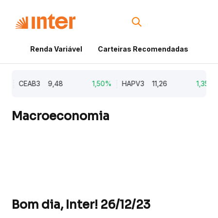
Renda Variável
Carteiras Recomendadas
Cri
%
CEAB3
9,48
1,50%
HAPV3
11,26
1,35%
Macroeconomia
Bom dia, Inter! 26/12/23