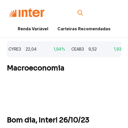
Renda Variável
Carteiras Recomendadas
Cri
CYRE3
22,04
1,94%
CEAB3
9,52
1,93%
Macroeconomia
Bom dia, Inter! 26/10/23