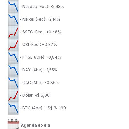
- Nasdaq (Fec): -2,43%
- Nikkei (Fec): -2,14%
- SSEC (Fec): +0,48%
- CSI (Fec): +0,37%
- FTSE (Abe): -0,84%
- DAX (Abe): -1,55%
- CAC (Abe): -0,86%
- Dólar: R$ 5,00
- BTC (Abe): US$ 34.190
Agenda do dia