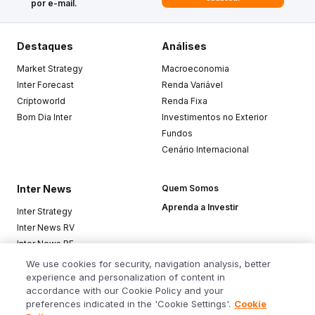
por e-mail.
Destaques
Análises
Market Strategy
Macroeconomia
Inter Forecast
Renda Variável
Criptoworld
Renda Fixa
Bom Dia Inter
Investimentos no Exterior
Fundos
Cenário Internacional
Inter News
Quem Somos
Aprenda a Investir
Inter Strategy
Inter News RV
Inter News RF
Top Funds
We use cookies for security, navigation analysis, better
experience and personalization of content in
accordance with our Cookie Policy and your
Baixe o app
preferences indicated in the 'Cookie Settings'.
Cookie