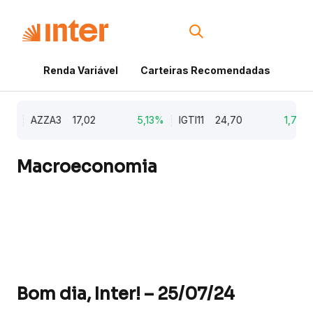
Renda Variável
Carteiras Recomendadas
Cri
9%
AZZA3
17,02
5,13%
IGTI11
24,70
1,77%
Macroeconomia
Bom dia, Inter! – 25/07/24