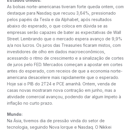
Estados Unidos:
As bolsas norte-americanas tiveram forte queda ontem, com
destaque para Nasdaq que recuou 3,64%, pressionado
pelos papéis da Tesla e da Alphabet, após resultados
abaixo do esperado, o que coloca em dúvida se as
empresas serão capazes de bater as expectativas de Wall
Street. Lembrando que o mercado espera avanço de 9,9%
a/a nos lucros. Os juros das Treasuries ficaram mistos, com
investidores de olho em dados macroeconômicos,
acessando o ritmo de crescimento e a sinalização de cortes
de juros pelo FED. Mercados começam a apostar em cortes
antes do esperado, com receios de que a economia norte-
americana desacelere mais rapidamente que o esperado.
Hoje sai o PIB do 2T24 e PCE amanhã. Ontem, venda de
casas novas mostraram nova contração em junho, mas a
atividade comercial avançou, podendo dar algum ímpeto à
inflação no curto prazo.
Mundo:
Na Ásia, tivemos dia de pressão vinda do setor de
tecnologia, seguindo Nova Iorque e Nasdaq. O Nikkei