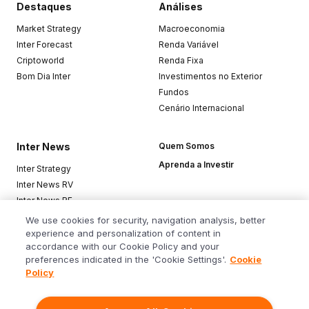
Destaques
Análises
Market Strategy
Macroeconomia
Inter Forecast
Renda Variável
Criptoworld
Renda Fixa
Bom Dia Inter
Investimentos no Exterior
Fundos
Cenário Internacional
Inter News
Quem Somos
Aprenda a Investir
Inter Strategy
Inter News RV
Inter News RF
Top Funds
We use cookies for security, navigation analysis, better
experience and personalization of content in
accordance with our Cookie Policy and your
Baixe o app
preferences indicated in the 'Cookie Settings'.
Cookie
Policy